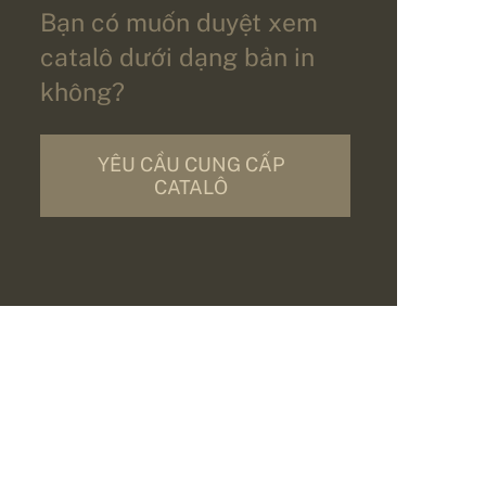
Bạn có muốn duyệt xem
catalô dưới dạng bản in
không?
YÊU CẦU CUNG CẤP
CATALÔ