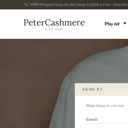
MIỄN PHÍ giao hàng cho đơn hàng từ 250$ trở lên – Giao hàng
PeterCashmere
Phụ nữ
VIỆT NAM
ĐĂNG KÝ
Nhập thông tin của bạn
Email: