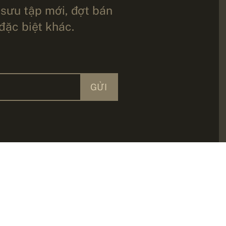
 sưu tập mới, đợt bán
 đặc biệt khác.
GỬI