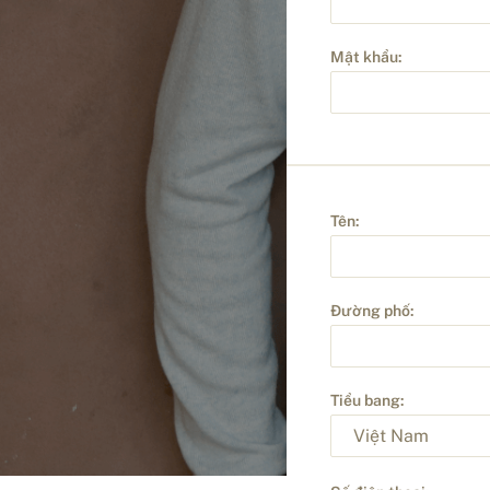
Mật khẩu:
Tên:
Đường phố:
Tiểu bang: