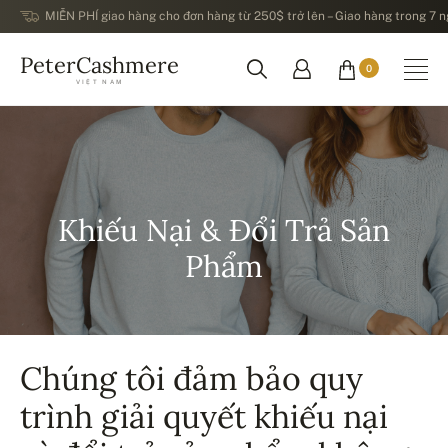
MIỄN PHÍ giao hàng cho đơn hàng từ 250$ trở lên – Giao hàng trong 7 ng
PeterCashmere
0
VIỆT NAM
Khiếu Nại & Đổi Trả Sản
Phẩm
Chúng tôi đảm bảo quy
trình giải quyết khiếu nại