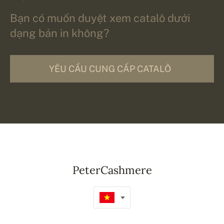
Bạn có muốn duyệt xem catalô dưới
dạng bản in không?
YÊU CẦU CUNG CẤP CATALÔ
PeterCashmere