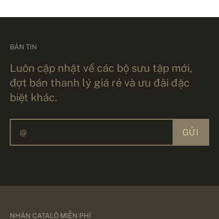
BẢN TIN
Luôn cập nhật về các bộ sưu tập mới,
đợt bán thanh lý giá rẻ và ưu đãi đặc
biệt khác.
GỬI
NHẬN CATALÔ MIỄN PHÍ