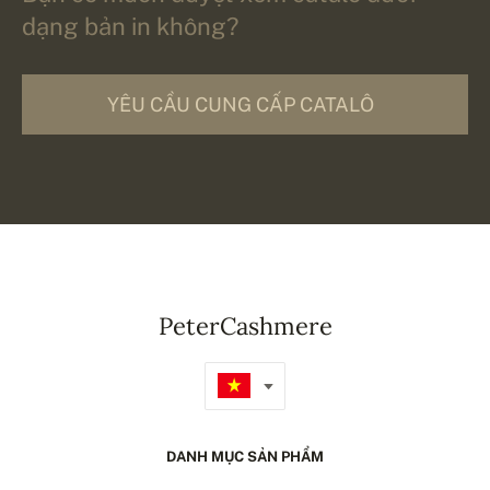
dạng bản in không?
YÊU CẦU CUNG CẤP CATALÔ
PeterCashmere
DANH MỤC SẢN PHẨM