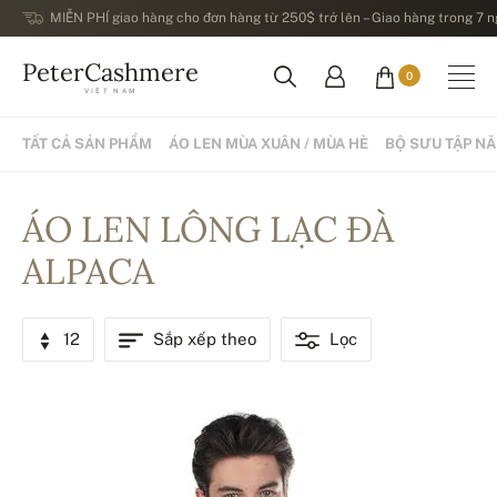
MIỄN PHÍ giao hàng cho đơn hàng từ 250$ trở lên – Giao hàng trong 7 ng
PeterCashmere
0
VIỆT NAM
TẤT CẢ SẢN PHẨM
ÁO LEN MÙA XUÂN / MÙA HÈ
BỘ SƯU TẬP N
ÁO LEN LÔNG LẠC ĐÀ
ALPACA
12
Sắp xếp theo
Lọc