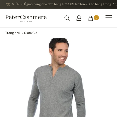
MIỄN PHÍ giao hàng cho đơn hàng từ 250$ trở lên – Giao hàng trong 7 ng
PeterCashmere
0
VIỆT NAM
Trang chủ
Giảm Giá