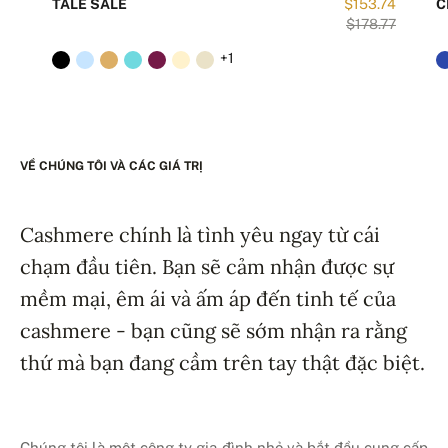
TALE SALE
$153.74
C
$178.77
+1
VỀ CHÚNG TÔI VÀ CÁC GIÁ TRỊ
Cashmere chính là tình yêu ngay từ cái
chạm đầu tiên. Bạn sẽ cảm nhận được sự
mềm mại, êm ái và ấm áp đến tinh tế của
cashmere - bạn cũng sẽ sớm nhận ra rằng
thứ mà bạn đang cầm trên tay thật đặc biệt.
Chúng tôi là một công ty gia đình nhỏ và bắt đầu cung cấp