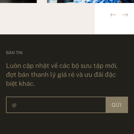
BẢN TIN
Luôn cập nhật về các bộ sưu tập mới,
đợt bán thanh lý giá rẻ và ưu đãi đặc
biệt khác.
GỬI