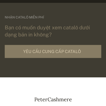
NHẬN CATALÔ MIỄN PHÍ
Bạn có muốn duyệt xem catalô dưới
dạng bản in không?
YÊU CẦU CUNG CẤP CATALÔ
PeterCashmere