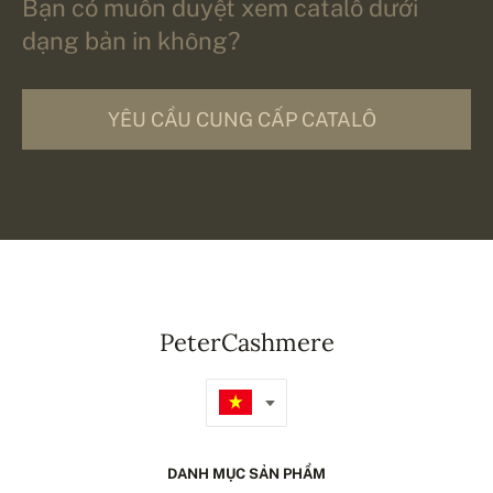
Bạn có muốn duyệt xem catalô dưới
dạng bản in không?
YÊU CẦU CUNG CẤP CATALÔ
PeterCashmere
DANH MỤC SẢN PHẨM