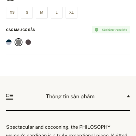
XS
S
M
L
XL
CÁC MÀU CÓ SẴN
Còn hàng trong kho
Thông tin sản phẩm
Spectacular and cocooning, the PHILOSOPHY
women’s cardigan is a truly exceptional piece. Knitted