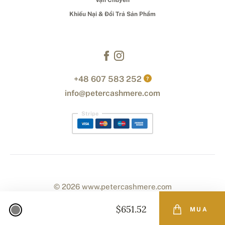
Khiếu Nại & Đổi Trả Sản Phẩm
+48 607 583 252
?
info@petercashmere.com
Stripe
© 2026 www.petercashmere.com
$651.52
MUA
Designed with
by
naum
. | Powered by
Simplia.cz
.