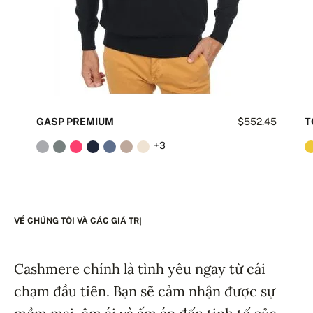
GASP PREMIUM
$552.45
T
+3
VỀ CHÚNG TÔI VÀ CÁC GIÁ TRỊ
Cashmere chính là tình yêu ngay từ cái
chạm đầu tiên. Bạn sẽ cảm nhận được sự