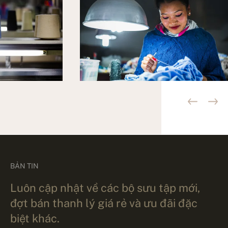
BẢN TIN
Luôn cập nhật về các bộ sưu tập mới,
đợt bán thanh lý giá rẻ và ưu đãi đặc
biệt khác.