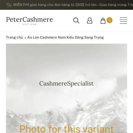
MIỄN PHÍ giao hàng cho đơn hàng từ 250$ trở lên – Giao hàng trong 7 ng
PeterCashmere
0
VIỆT NAM
Trang chủ
Áo Len Cashmere Nam Kiểu Dáng Sang Trọng