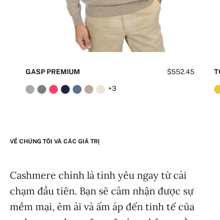
GASP PREMIUM
$552.45
T
+3
VỀ CHÚNG TÔI VÀ CÁC GIÁ TRỊ
Cashmere chính là tình yêu ngay từ cái
chạm đầu tiên. Bạn sẽ cảm nhận được sự
mềm mại, êm ái và ấm áp đến tinh tế của