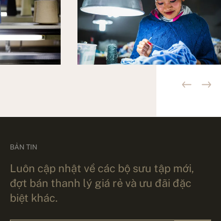
BẢN TIN
Luôn cập nhật về các bộ sưu tập mới,
đợt bán thanh lý giá rẻ và ưu đãi đặc
biệt khác.