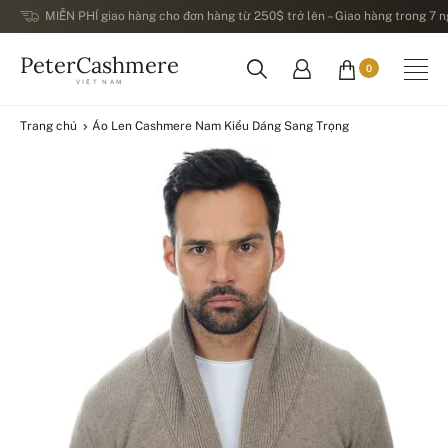
MIỄN PHÍ giao hàng cho đơn hàng từ 250$ trở lên – Giao hàng trong 7 ng
PeterCashmere
0
VIỆT NAM
Trang chủ
Áo Len Cashmere Nam Kiểu Dáng Sang Trọng