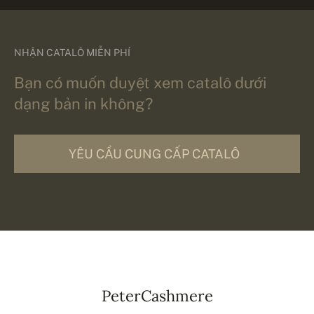
NHẬN CATALÔ MIỄN PHÍ
Bạn có muốn duyệt xem catalô dưới
dạng bản in không?
YÊU CẦU CUNG CẤP CATALÔ
PeterCashmere