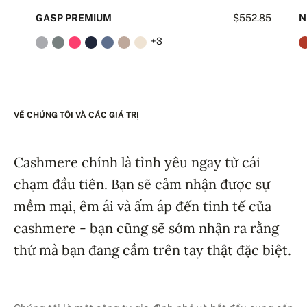
GASP PREMIUM
$552.85
N
+3
VỀ CHÚNG TÔI VÀ CÁC GIÁ TRỊ
Cashmere chính là tình yêu ngay từ cái
chạm đầu tiên. Bạn sẽ cảm nhận được sự
mềm mại, êm ái và ấm áp đến tinh tế của
cashmere - bạn cũng sẽ sớm nhận ra rằng
thứ mà bạn đang cầm trên tay thật đặc biệt.