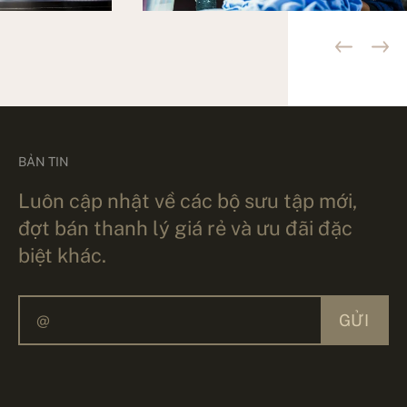
BẢN TIN
Luôn cập nhật về các bộ sưu tập mới,
đợt bán thanh lý giá rẻ và ưu đãi đặc
biệt khác.
GỬI