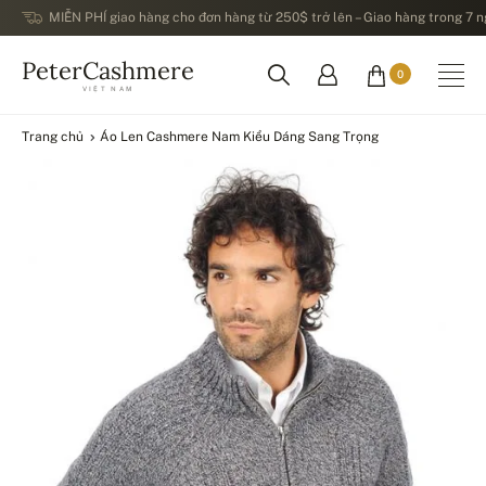
MIỄN PHÍ giao hàng cho đơn hàng từ 250$ trở lên – Giao hàng trong 7 ng
PeterCashmere
0
VIỆT NAM
Trang chủ
Áo Len Cashmere Nam Kiểu Dáng Sang Trọng