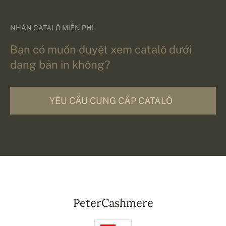
NHẬN CATALÔ MIỄN PHÍ
Bạn có muốn duyệt xem catalô dưới
dạng bản in không?
YÊU CẦU CUNG CẤP CATALÔ
PeterCashmere