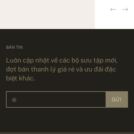
BẢN TIN
Luôn cập nhật về các bộ sưu tập mới,
đợt bán thanh lý giá rẻ và ưu đãi đặc
biệt khác.
GỬI