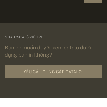
NHẬN CATALÔ MIỄN PHÍ
Bạn có muốn duyệt xem catalô dưới
dạng bản in không?
YÊU CẦU CUNG CẤP CATALÔ