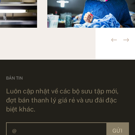
BẢN TIN
Luôn cập nhật về các bộ sưu tập mới,
đợt bán thanh lý giá rẻ và ưu đãi đặc
biệt khác.
GỬI