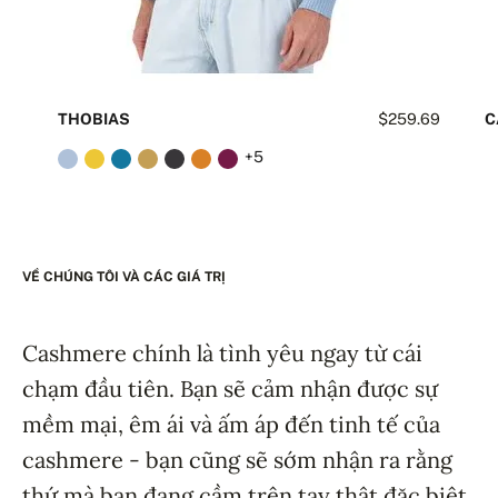
THOBIAS
$259.69
C
+5
VỀ CHÚNG TÔI VÀ CÁC GIÁ TRỊ
Cashmere chính là tình yêu ngay từ cái
chạm đầu tiên. Bạn sẽ cảm nhận được sự
mềm mại, êm ái và ấm áp đến tinh tế của
cashmere - bạn cũng sẽ sớm nhận ra rằng
thứ mà bạn đang cầm trên tay thật đặc biệt.