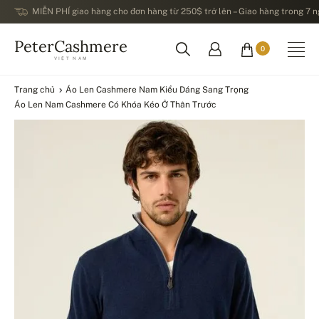
MIỄN PHÍ giao hàng cho đơn hàng từ 250$ trở lên – Giao hàng trong 7 ng
PeterCashmere
0
VIỆT NAM
Trang chủ
Áo Len Cashmere Nam Kiểu Dáng Sang Trọng
Áo Len Nam Cashmere Có Khóa Kéo Ở Thân Trước