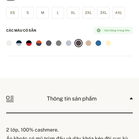
XS
S
M
L
XL
2XL
3XL
4XL
CÁC MÀU CÓ SẴN
Còn hàng trong kho
Thông tin sản phẩm
2 lớp, 100% cashmere.
Áo khoác có mũ trùm đầu và dây khóa kéo đôi cực kỳ