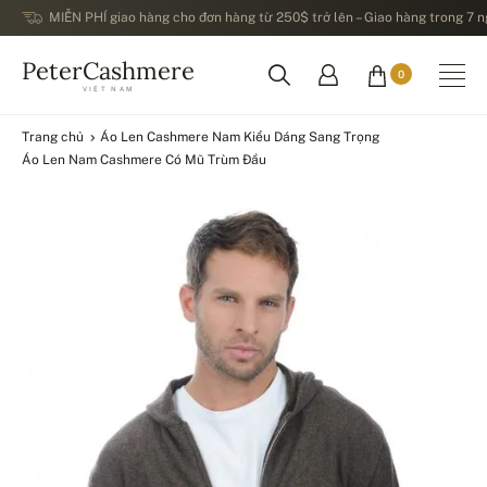
MIỄN PHÍ giao hàng cho đơn hàng từ 250$ trở lên – Giao hàng trong 7 ng
PeterCashmere
0
VIỆT NAM
Trang chủ
Áo Len Cashmere Nam Kiểu Dáng Sang Trọng
Áo Len Nam Cashmere Có Mũ Trùm Đầu