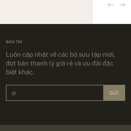
BẢN TIN
Luôn cập nhật về các bộ sưu tập mới,
đợt bán thanh lý giá rẻ và ưu đãi đặc
biệt khác.
GỬI