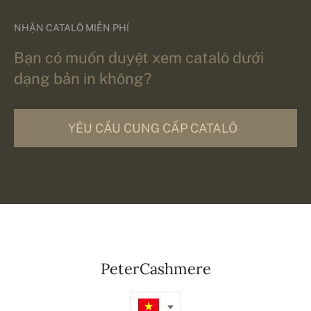
NHẬN CATALÔ MIỄN PHÍ
Bạn có muốn duyệt xem catalô dưới
dạng bản in không?
YÊU CẦU CUNG CẤP CATALÔ
PeterCashmere