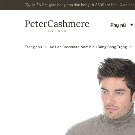
MIỄN PHÍ giao hàng cho đơn hàng từ 250$ trở lên – Giao hàng
PeterCashmere
Phụ nữ
VIỆT NAM
Trang chủ
Áo Len Cashmere Nam Kiểu Dáng Sang Trọng