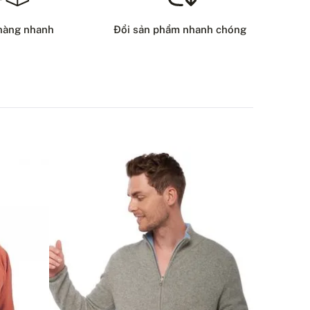
8 USD
hàng nhanh
Đổi sản phẩm nhanh chóng
HƯƠNG THỨC GIAO HÀNG
ẠN CÓ CÂU HỎI NÀO VỀ SẢN PHẨM NÀY KHÔNG?
LIÊN HỆ VỚI CHÚNG TÔI