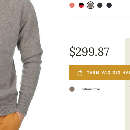
$299.87
THÊM VÀO GIỎ H
natural dove