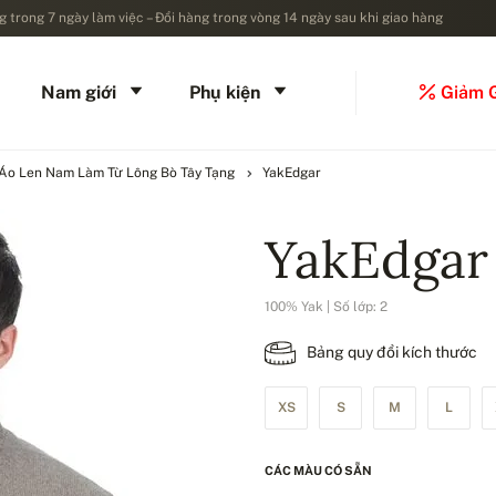
 trong 7 ngày làm việc – Đổi hàng trong vòng 14 ngày sau khi giao hàng
Nam giới
Phụ kiện
Giảm 
Áo Len Nam Làm Từ Lông Bò Tây Tạng
YakEdgar
YakEdgar
100% Yak | Số lớp: 2
Bảng quy đổi kích thước
XS
S
M
L
CÁC MÀU CÓ SẴN