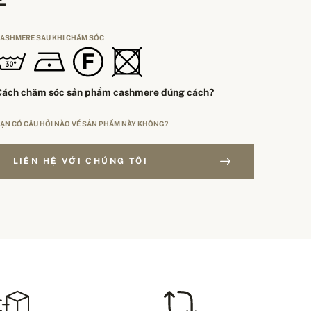
ASHMERE SAU KHI CHĂM SÓC
Cách chăm sóc sản phẩm cashmere đúng cách?
ẠN CÓ CÂU HỎI NÀO VỀ SẢN PHẨM NÀY KHÔNG?
LIÊN HỆ VỚI CHÚNG TÔI
ƠN HÀNG TRÊN 250$
OẠI ĐỊNH CỠ
Miễn phí giao hàng
EU
HÍ VẬN CHUYỂN – THANH TOÁN BẰNG THẺ