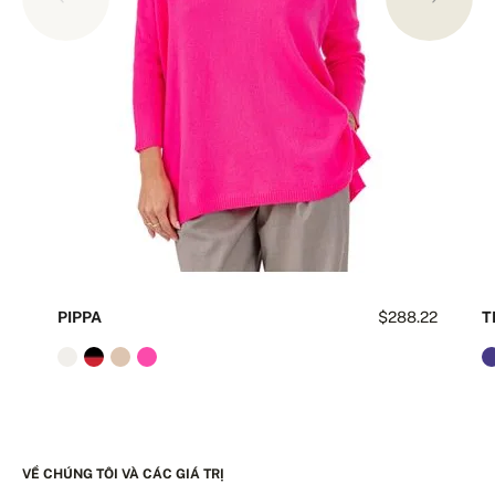
PIPPA
$288.22
T
VỀ CHÚNG TÔI VÀ CÁC GIÁ TRỊ