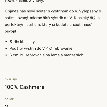
100% kašmír, 2 vrstvy.
Objavte náš nový sveter s výstrihom do V. Vylepšený o
sofistikovaný, mierne širší výstrih do V. Klasický štýl s
perfektným strihom, ktorý si budete chcieť ihneď
osvojiť.
Strih: klasický
Podšitý výstrih do V - 1x1 rebrovanie
6 cm 1x1 rebrovanie na leme a manžetách
CHẤT LIỆU
100% Cashmere
SỐ LỚP
2