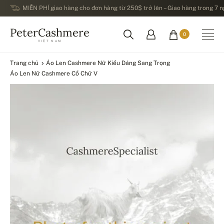
MIỄN PHÍ giao hàng cho đơn hàng từ 250$ trở lên – Giao hàng trong 7 ng
PeterCashmere
0
VIỆT NAM
Trang chủ
Áo Len Cashmere Nữ Kiểu Dáng Sang Trọng
Áo Len Nữ Cashmere Cổ Chữ V