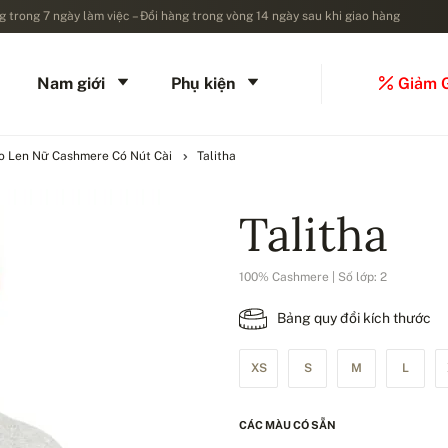
 trong 7 ngày làm việc – Đổi hàng trong vòng 14 ngày sau khi giao hàng
Nam giới
Phụ kiện
Giảm 
o Len Nữ Cashmere Có Nút Cài
Talitha
Talitha
100% Cashmere | Số lớp: 2
Bảng quy đổi kích thước
XS
S
M
L
CÁC MÀU CÓ SẴN