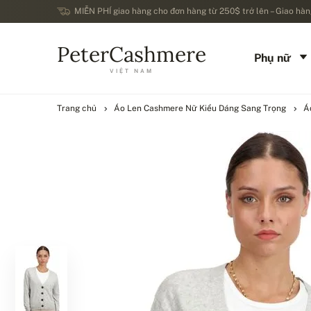
MIỄN PHÍ giao hàng cho đơn hàng từ 250$ trở lên – Giao hàng
PeterCashmere
Phụ nữ
VIỆT NAM
Trang chủ
Áo Len Cashmere Nữ Kiểu Dáng Sang Trọng
Á