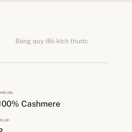
Bảng quy đổi kích thước
HẤT LIỆU
100% Cashmere
Ố LỚP
2