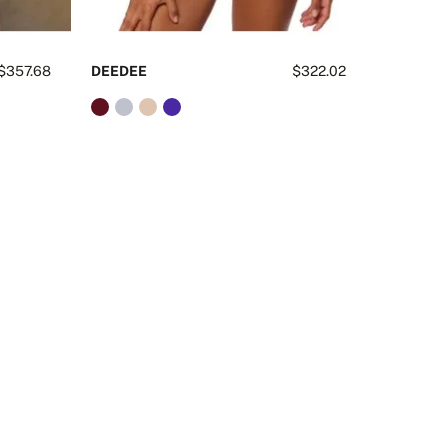
$357.68
DEEDEE
$322.02
TANZAN