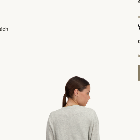
C
tách
B