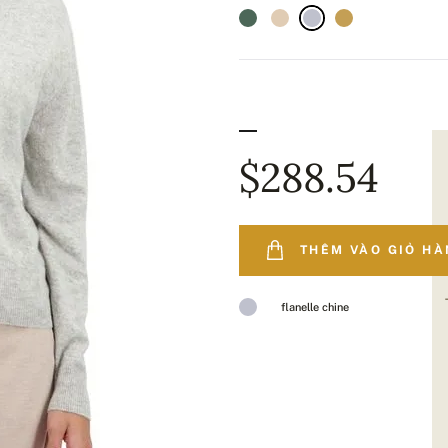
$288.54
THÊM VÀO GIỎ H
flanelle chine