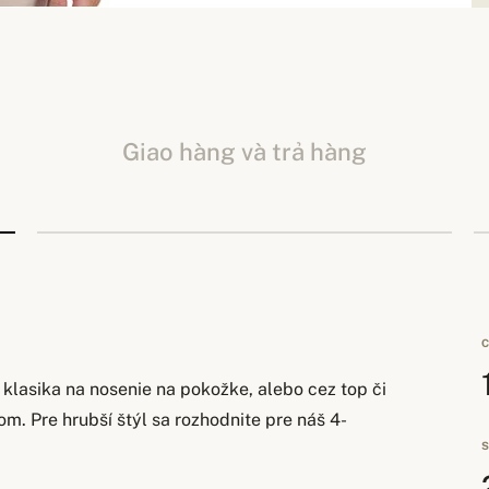
Giao hàng và trả hàng
C
klasika na nosenie na pokožke, alebo cez top či
m. Pre hrubší štýl sa rozhodnite pre náš 4-
S