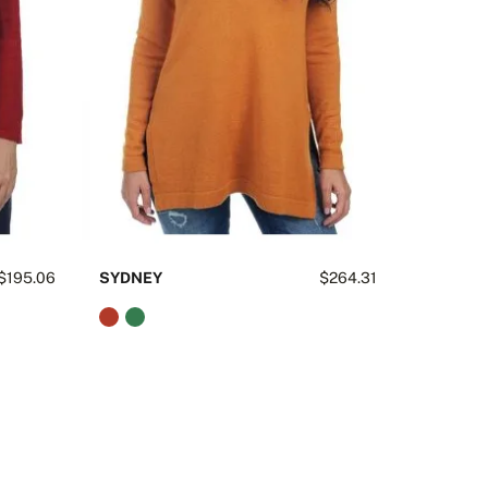
$195.06
SYDNEY
$264.31
TANIS