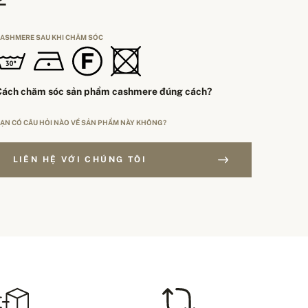
ASHMERE SAU KHI CHĂM SÓC
Cách chăm sóc sản phẩm cashmere đúng cách?
ẠN CÓ CÂU HỎI NÀO VỀ SẢN PHẨM NÀY KHÔNG?
LIÊN HỆ VỚI CHÚNG TÔI
ƠN HÀNG TRÊN 250$
OẠI ĐỊNH CỠ
Miễn phí giao hàng
EU
HÍ VẬN CHUYỂN – THANH TOÁN BẰNG THẺ