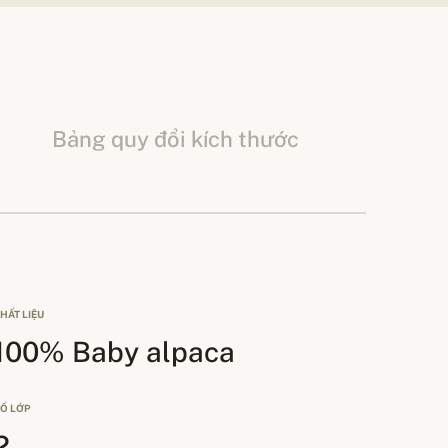
Bảng quy đổi kích thước
HẤT LIỆU
100% Baby alpaca
Ố LỚP
2