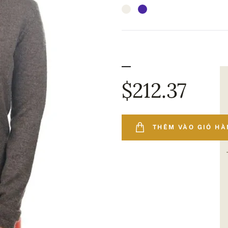
$212.37
THÊM VÀO GIỎ H