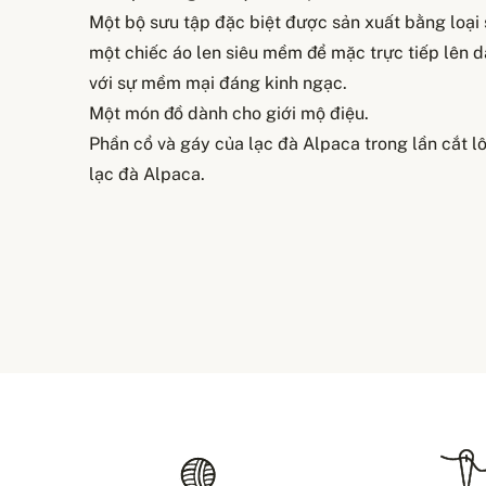
Một bộ sưu tập đặc biệt được sản xuất bằng loại 
một chiếc áo len siêu mềm để mặc trực tiếp lên
với sự mềm mại đáng kinh ngạc.
Một món đồ dành cho giới mộ điệu.
Phần cổ và gáy của lạc đà Alpaca trong lần cắt 
lạc đà Alpaca.
Vận chuyển và
Dài thân sau
XS
55 cm
Nếu các sản phẩm mà bạn đã đặt mua vẫn có sẵn t