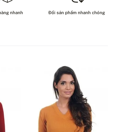
8 USD
hàng nhanh
Đổi sản phẩm nhanh chóng
HƯƠNG THỨC GIAO HÀNG
ẠN CÓ CÂU HỎI NÀO VỀ SẢN PHẨM NÀY KHÔNG?
LIÊN HỆ VỚI CHÚNG TÔI