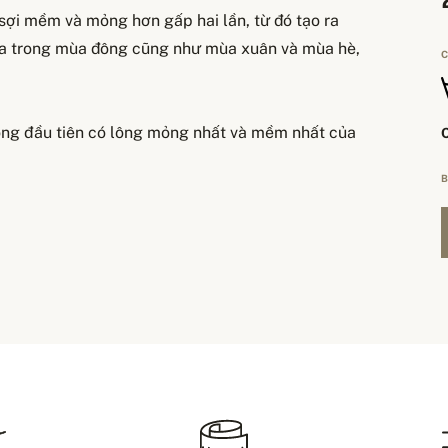
sợi mềm và mỏng hơn gấp hai lần, từ đó tạo ra
 da trong mùa đông cũng như mùa xuân và mùa hè,
C
lông đầu tiên có lông mỏng nhất và mềm nhất của
B
 Thanh toán
Đ
L
Dài tay
Rộng ngực
57 cm
41 cm
rong kho thì chúng tôi sẽ gửi hàng qua dịch vụ
P