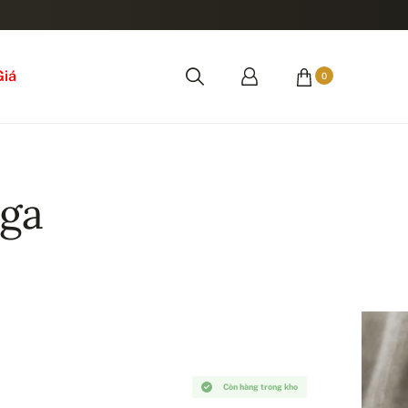
Giá
0
aga
Còn hàng trong kho