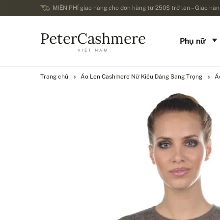
MIỄN PHÍ giao hàng cho đơn hàng từ 250$ trở lên – Giao hàng
PeterCashmere
Phụ nữ
VIỆT NAM
Trang chủ
Áo Len Cashmere Nữ Kiểu Dáng Sang Trọng
Á