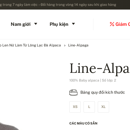
 trong 7 ngày làm việc – Đổi hàng trong vòng 14 ngày sau khi giao hàng
Nam giới
Phụ kiện
Giảm 
o Len Nữ Làm Từ Lông Lạc Đà Alpaca
Line-Alpaga
Line-Alp
100% Baby alpaca | Số lớp: 2
Bảng quy đổi kích thước
XS
L
XL
CÁC MÀU CÓ SẴN