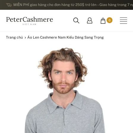
MIỄN PHÍ giao hàng cho đơn hàng từ 250$ trở lên – Giao hàng trong 7 ng
PeterCashmere
0
VIỆT NAM
Trang chủ
Áo Len Cashmere Nam Kiểu Dáng Sang Trọng