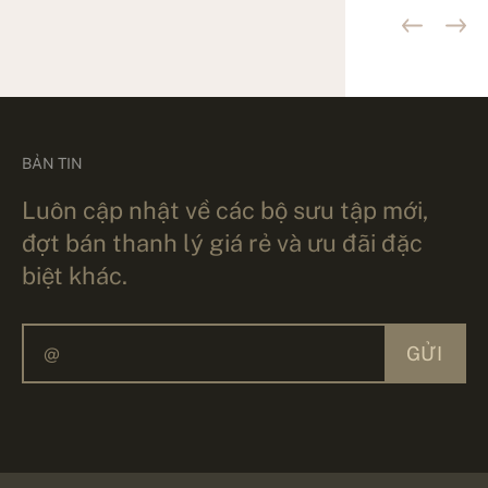
BẢN TIN
Luôn cập nhật về các bộ sưu tập mới,
đợt bán thanh lý giá rẻ và ưu đãi đặc
biệt khác.
GỬI