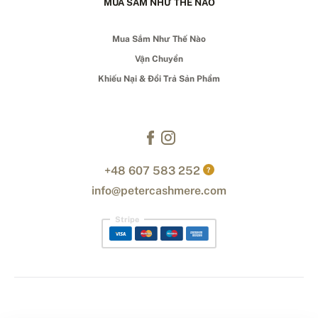
MUA SẮM NHƯ THẾ NÀO
Mua Sắm Như Thế Nào
Vận Chuyển
Khiếu Nại & Đổi Trả Sản Phẩm
+48 607 583 252
?
info@petercashmere.com
Stripe