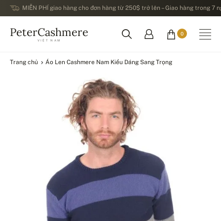
MIỄN PHÍ giao hàng cho đơn hàng từ 250$ trở lên – Giao hàng trong 7 ng
PeterCashmere
0
VIỆT NAM
Trang chủ
Áo Len Cashmere Nam Kiểu Dáng Sang Trọng