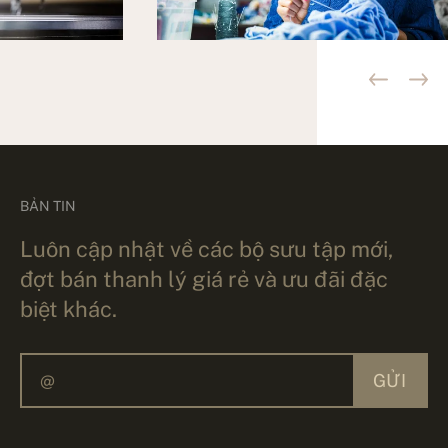
BẢN TIN
Luôn cập nhật về các bộ sưu tập mới,
đợt bán thanh lý giá rẻ và ưu đãi đặc
biệt khác.
GỬI