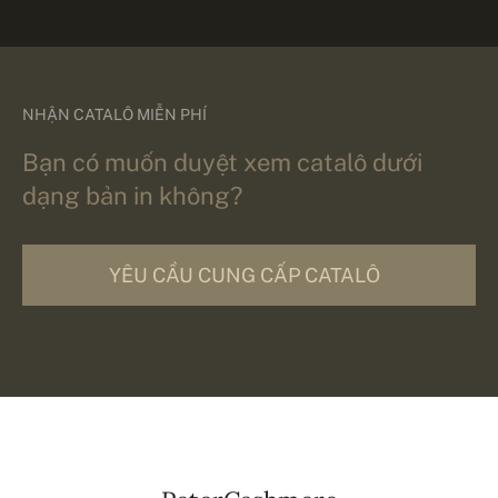
NHẬN CATALÔ MIỄN PHÍ
Bạn có muốn duyệt xem catalô dưới
dạng bản in không?
YÊU CẦU CUNG CẤP CATALÔ