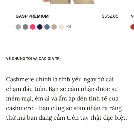
GASP PREMIUM
$552.85
N
+3
VỀ CHÚNG TÔI VÀ CÁC GIÁ TRỊ
Cashmere chính là tình yêu ngay từ cái
chạm đầu tiên. Bạn sẽ cảm nhận được sự
mềm mại, êm ái và ấm áp đến tinh tế của
cashmere - bạn cũng sẽ sớm nhận ra rằng
thứ mà bạn đang cầm trên tay thật đặc biệt.