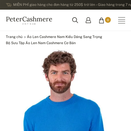
MIỄN PHÍ giao hàng cho đơn hàng từ 250$ trở lên – Giao hàng trong 7 ng
PeterCashmere
0
VIỆT NAM
Trang chủ
Áo Len Cashmere Nam Kiểu Dáng Sang Trọng
Bộ Sưu Tập Áo Len Nam Cashmere Cơ Bản