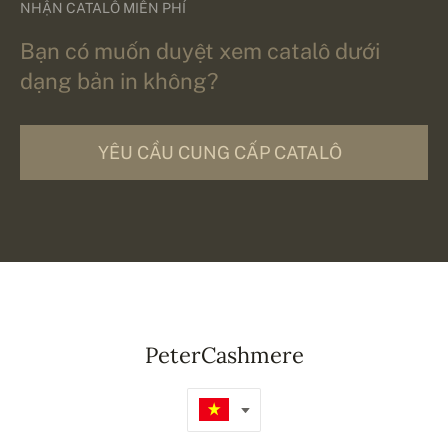
NHẬN CATALÔ MIỄN PHÍ
Bạn có muốn duyệt xem catalô dưới
dạng bản in không?
YÊU CẦU CUNG CẤP CATALÔ
PeterCashmere