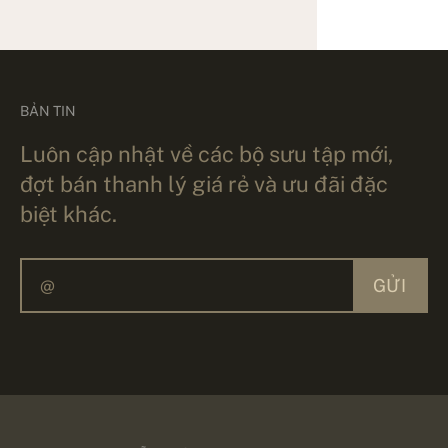
BẢN TIN
Luôn cập nhật về các bộ sưu tập mới,
đợt bán thanh lý giá rẻ và ưu đãi đặc
biệt khác.
GỬI