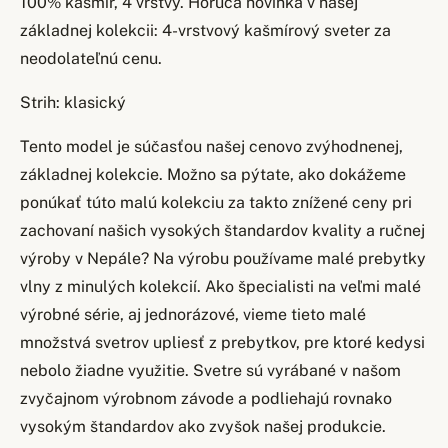
100% kašmír, 4 vrstvy. Horúca novinka v našej
základnej kolekcii: 4-vrstvový kašmírový sveter za
neodolateľnú cenu.
Strih: klasický
Tento model je súčasťou našej cenovo zvýhodnenej,
základnej kolekcie. Možno sa pýtate, ako dokážeme
ponúkať túto malú kolekciu za takto znížené ceny pri
zachovaní našich vysokých štandardov kvality a ručnej
výroby v Nepále? Na výrobu používame malé prebytky
vlny z minulých kolekcií. Ako špecialisti na veľmi malé
výrobné série, aj jednorázové, vieme tieto malé
množstvá svetrov upliesť z prebytkov, pre ktoré kedysi
nebolo žiadne využitie. Svetre sú vyrábané v našom
zvyčajnom výrobnom závode a podliehajú rovnako
vysokým štandardov ako zvyšok našej produkcie.