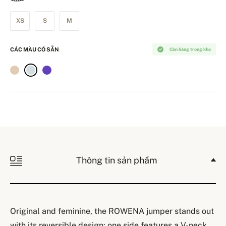
XS
S
M
CÁC MÀU CÓ SẴN
Còn hàng trong kho
Thông tin sản phẩm
Original and feminine, the ROWENA jumper stands out
with its reversible design: one side features a V-neck