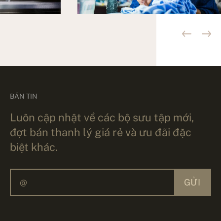
BẢN TIN
Luôn cập nhật về các bộ sưu tập mới,
đợt bán thanh lý giá rẻ và ưu đãi đặc
biệt khác.
GỬI