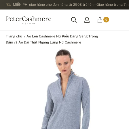
MIỄN PHÍ giao hàng cho đơn hàng từ 250$ trở lên – Giao hàng trong 7 ng
PeterCashmere
0
VIỆT NAM
Trang chủ
Áo Len Cashmere Nữ Kiểu Dáng Sang Trọng
Đầm và Áo Dài Thắt Ngang Lưng Nữ Cashmere