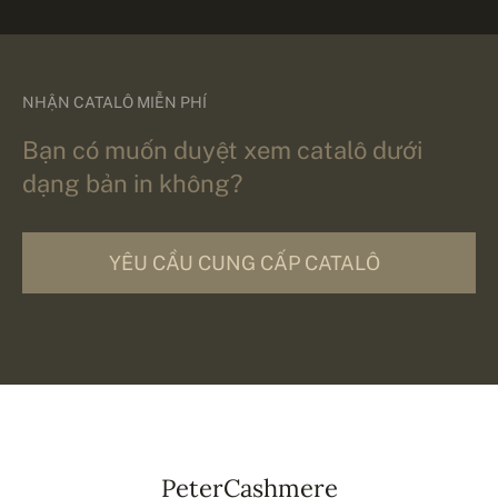
NHẬN CATALÔ MIỄN PHÍ
Bạn có muốn duyệt xem catalô dưới
dạng bản in không?
YÊU CẦU CUNG CẤP CATALÔ
PeterCashmere