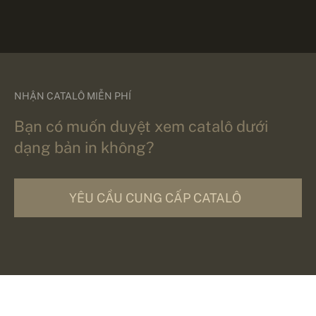
NHẬN CATALÔ MIỄN PHÍ
Bạn có muốn duyệt xem catalô dưới
dạng bản in không?
YÊU CẦU CUNG CẤP CATALÔ