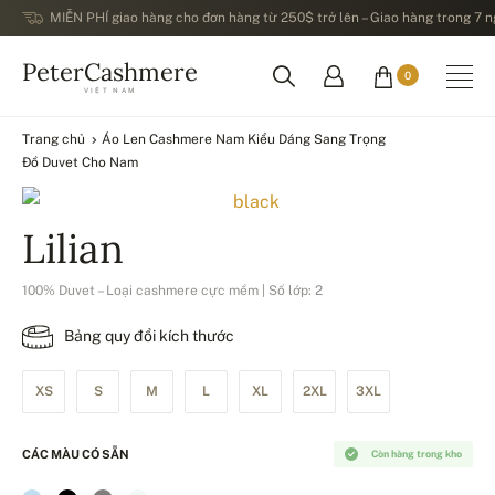
MIỄN PHÍ giao hàng cho đơn hàng từ 250$ trở lên – Giao hàng trong 7 ng
PeterCashmere
0
VIỆT NAM
Trang chủ
Áo Len Cashmere Nam Kiểu Dáng Sang Trọng
Đồ Duvet Cho Nam
Lilian
100% Duvet – Loại cashmere cực mềm | Số lớp: 2
Bảng quy đổi kích thước
XS
S
M
L
XL
2XL
3XL
CÁC MÀU CÓ SẴN
Còn hàng trong kho