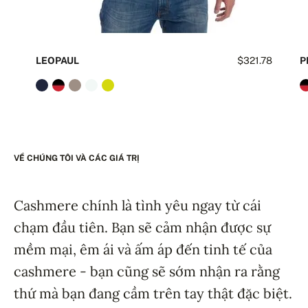
LEOPAUL
$321.78
P
VỀ CHÚNG TÔI VÀ CÁC GIÁ TRỊ
Cashmere chính là tình yêu ngay từ cái
chạm đầu tiên. Bạn sẽ cảm nhận được sự
mềm mại, êm ái và ấm áp đến tinh tế của
cashmere - bạn cũng sẽ sớm nhận ra rằng
thứ mà bạn đang cầm trên tay thật đặc biệt.