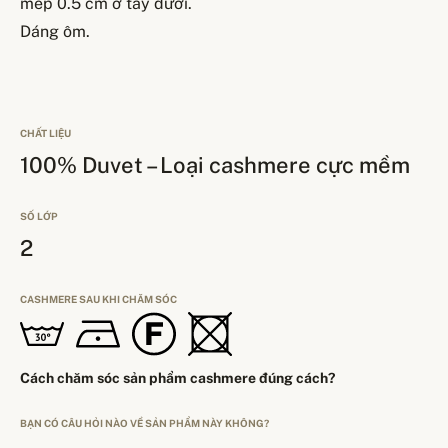
mép 0.5 cm ở tay dưới.
Dáng ôm.
CHẤT LIỆU
100% Duvet – Loại cashmere cực mềm
SỐ LỚP
2
CASHMERE SAU KHI CHĂM SÓC
Cách chăm sóc sản phẩm cashmere đúng cách?
BẠN CÓ CÂU HỎI NÀO VỀ SẢN PHẨM NÀY KHÔNG?