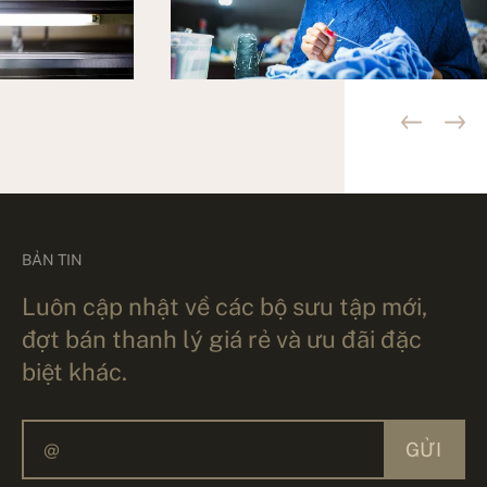
BẢN TIN
Luôn cập nhật về các bộ sưu tập mới,
đợt bán thanh lý giá rẻ và ưu đãi đặc
biệt khác.
GỬI