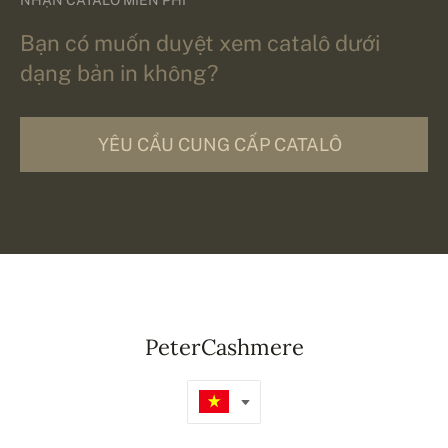
Bạn có muốn duyệt xem catalô dưới
dạng bản in không?
YÊU CẦU CUNG CẤP CATALÔ
PeterCashmere