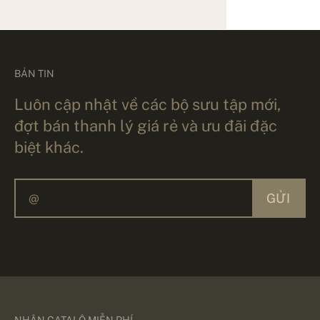
BẢN TIN
Luôn cập nhật về các bộ sưu tập mới,
đợt bán thanh lý giá rẻ và ưu đãi đặc
biệt khác.
GỬI
NHẬN CATALÔ MIỄN PHÍ