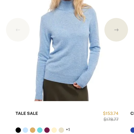
TALE SALE
$153.74
C
$178.77
+1