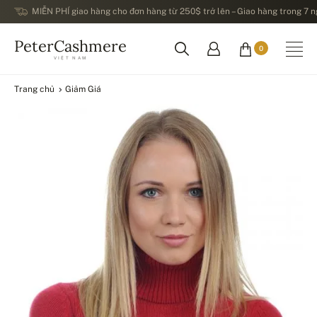
MIỄN PHÍ giao hàng cho đơn hàng từ 250$ trở lên – Giao hàng trong 7 ng
PeterCashmere
0
VIỆT NAM
Trang chủ
Giảm Giá