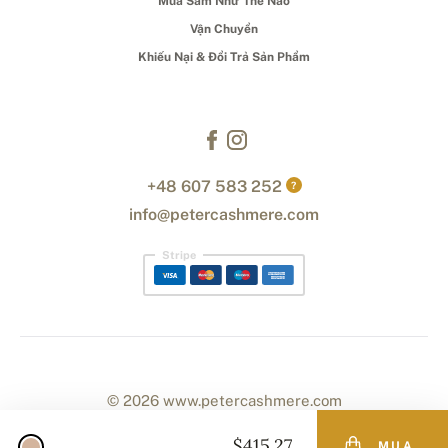
Mua Sắm Như Thế Nào
Vận Chuyển
Khiếu Nại & Đổi Trả Sản Phẩm
+48 607 583 252
?
info@petercashmere.com
Stripe
© 2026 www.petercashmere.com
$415.27
MUA
Designed with
by
naum
. | Powered by
Simplia.cz
.