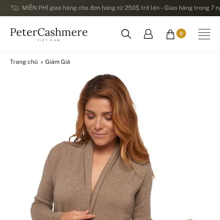
MIỄN PHÍ giao hàng cho đơn hàng từ 250$ trở lên – Giao hàng trong 7 ng
PeterCashmere
0
VIỆT NAM
Trang chủ
Giảm Giá