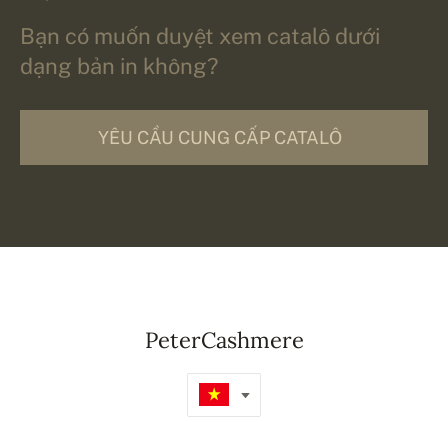
Bạn có muốn duyệt xem catalô dưới
dạng bản in không?
YÊU CẦU CUNG CẤP CATALÔ
PeterCashmere