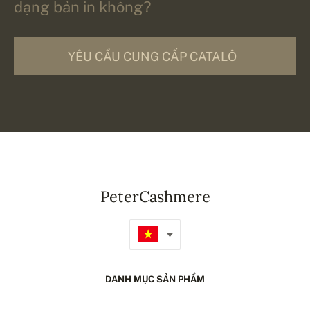
dạng bản in không?
YÊU CẦU CUNG CẤP CATALÔ
PeterCashmere
DANH MỤC SẢN PHẨM