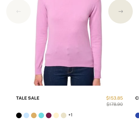
TALE SALE
$153.85
C
$178.90
+1