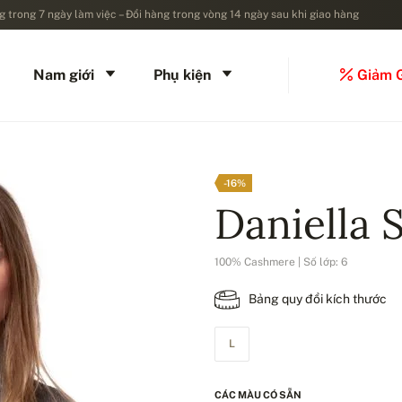
 trong 7 ngày làm việc – Đổi hàng trong vòng 14 ngày sau khi giao hàng
Nam giới
Phụ kiện
Giảm 
-16%
Daniella 
100% Cashmere | Số lớp: 6
Bảng quy đổi kích thước
L
CÁC MÀU CÓ SẴN