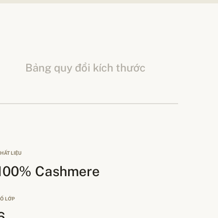
Bảng quy đổi kích thước
HẤT LIỆU
100% Cashmere
Ố LỚP
6