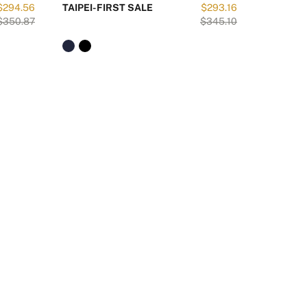
$294.56
TAIPEI-FIRST SALE
$293.16
VANESS
$350.87
$345.10