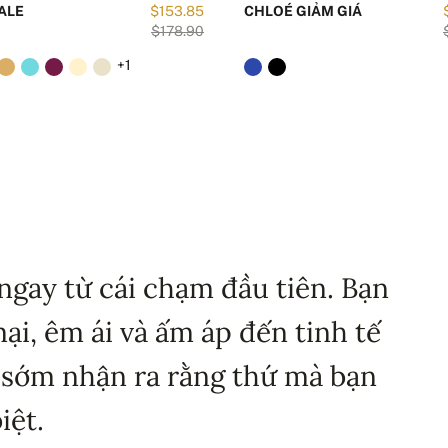
ALE
$153.85
CHLOÉ GIẢM GIÁ
$178.90
+1
ngay từ cái chạm đầu tiên. Bạn
i, êm ái và ấm áp đến tinh tế
 sớm nhận ra rằng thứ mà bạn
iệt.