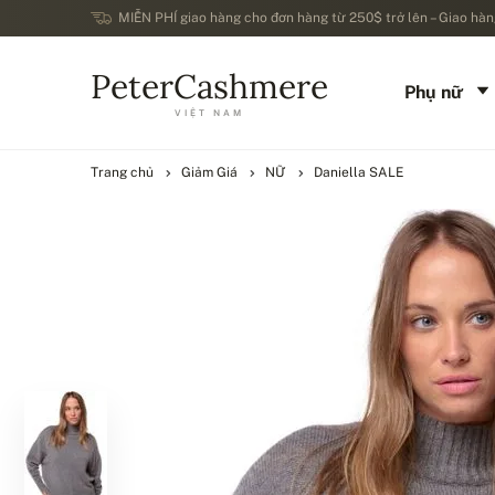
MIỄN PHÍ giao hàng cho đơn hàng từ 250$ trở lên – Giao hàng
PeterCashmere
Phụ nữ
VIỆT NAM
Trang chủ
Giảm Giá
NỮ
Daniella SALE