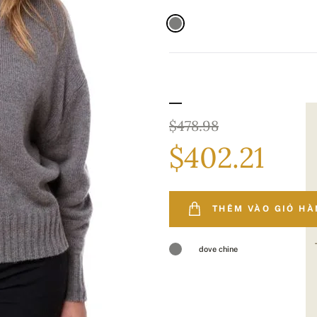
$478.98
$402.21
THÊM VÀO GIỎ H
dove chine