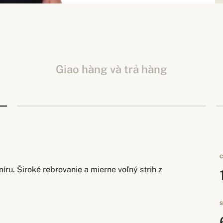
Giao hàng và trả hàng
C
ru. Široké rebrovanie a mierne voľný strih z
S