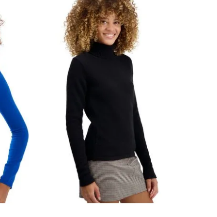
ẠN CÓ CÂU HỎI NÀO VỀ SẢN PHẨM NÀY KHÔNG?
LIÊN HỆ VỚI CHÚNG TÔI