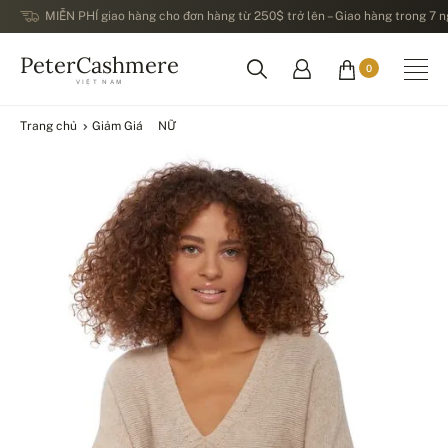
MIỄN PHÍ giao hàng cho đơn hàng từ 250$ trở lên – Giao hàng trong 7 ng
PeterCashmere
0
VIỆT NAM
Trang chủ
Giảm Giá
NỮ