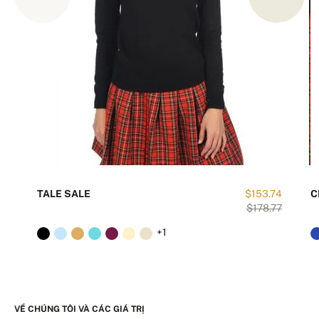
TALE SALE
$153.74
C
$178.77
+1
VỀ CHÚNG TÔI VÀ CÁC GIÁ TRỊ