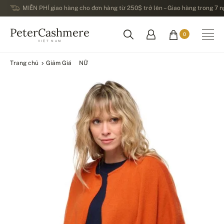
MIỄN PHÍ giao hàng cho đơn hàng từ 250$ trở lên – Giao hàng trong 7 ng
PeterCashmere
0
VIỆT NAM
Trang chủ
Giảm Giá
NỮ