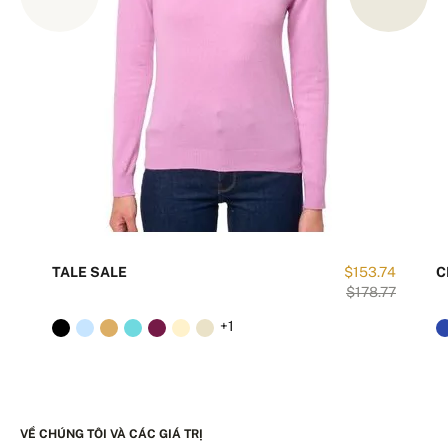
TALE SALE
$153.74
C
$178.77
+1
VỀ CHÚNG TÔI VÀ CÁC GIÁ TRỊ