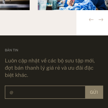
BẢN TIN
Luôn cập nhật về các bộ sưu tập mới,
đợt bán thanh lý giá rẻ và ưu đãi đặc
biệt khác.
GỬI