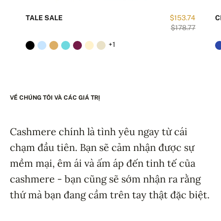
TALE SALE
$153.74
C
$178.77
+1
VỀ CHÚNG TÔI VÀ CÁC GIÁ TRỊ
Cashmere chính là tình yêu ngay từ cái
chạm đầu tiên. Bạn sẽ cảm nhận được sự
mềm mại, êm ái và ấm áp đến tinh tế của
cashmere - bạn cũng sẽ sớm nhận ra rằng
thứ mà bạn đang cầm trên tay thật đặc biệt.