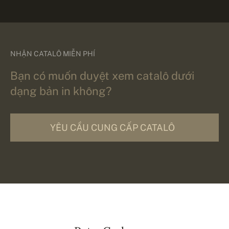
NHẬN CATALÔ MIỄN PHÍ
Bạn có muốn duyệt xem catalô dưới
dạng bản in không?
YÊU CẦU CUNG CẤP CATALÔ