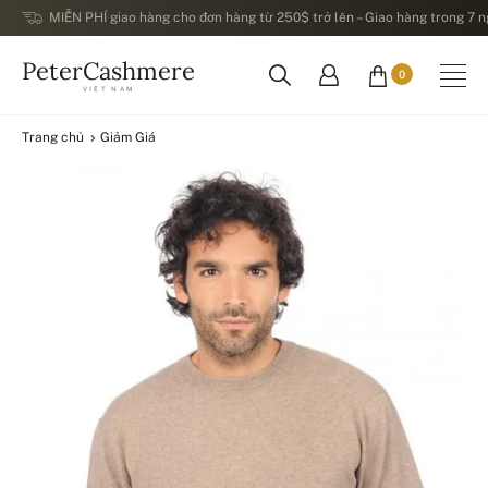
MIỄN PHÍ giao hàng cho đơn hàng từ 250$ trở lên – Giao hàng trong 7 ng
PeterCashmere
0
VIỆT NAM
Trang chủ
Giảm Giá