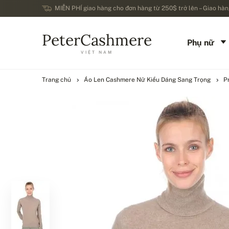
MIỄN PHÍ giao hàng cho đơn hàng từ 250$ trở lên – Giao hàng
PeterCashmere
Phụ nữ
VIỆT NAM
Trang chủ
Áo Len Cashmere Nữ Kiểu Dáng Sang Trọng
P