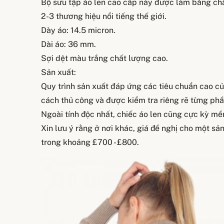
Bộ sưu tập áo len cao cấp này được làm bằng chấ
2-3 thương hiệu nổi tiếng thế giới.
Dày áo: 14.5 micron.
Dài áo: 36 mm.
Sợi dệt màu trắng chất lượng cao.
Sản xuất:
Quy trình sản xuất đáp ứng các tiêu chuẩn cao của
cách thủ công và được kiểm tra riêng rẽ từng ph
Ngoài tính độc nhất, chiếc áo len cũng cực kỳ mề
Xin lưu ý rằng ở nơi khác, giá đề nghị cho một s
trong khoảng £700 - £800.