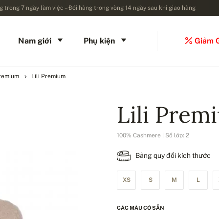
 trong 7 ngày làm việc – Đổi hàng trong vòng 14 ngày sau khi giao hàng
Nam giới
Phụ kiện
Giảm 
remium
Lili Premium
Lili Prem
100% Cashmere | Số lớp: 2
Bảng quy đổi kích thước
XS
S
M
L
CÁC MÀU CÓ SẴN