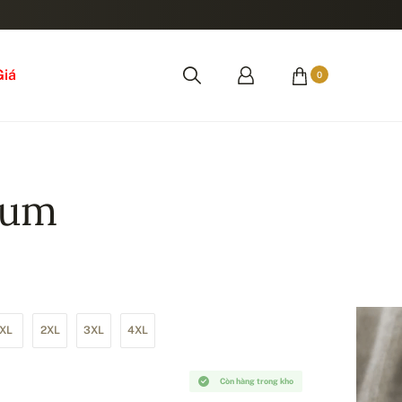
Giá
0
ium
XL
2XL
3XL
4XL
Còn hàng trong kho