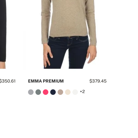
$350.61
EMMA PREMIUM
$379.45
JADE PR
+2