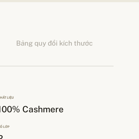
Bảng quy đổi kích thước
HẤT LIỆU
100% Cashmere
Ố LỚP
2