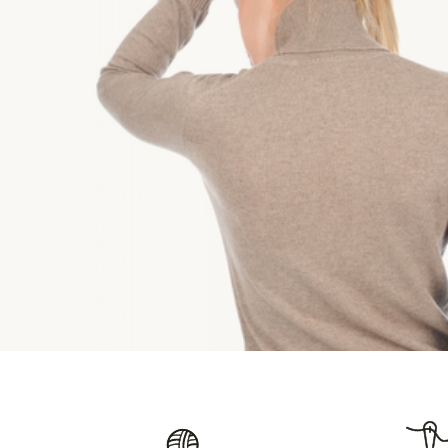
Vận chuyển và
Dài thân sau
XS
56 cm
Nếu các sản phẩm mà bạn đã đặt mua vẫn có sẵn t