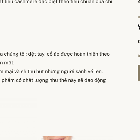
t liệu cashmere đặc biệt theo tiêu chuẩn của chỉ
C
 chúng tôi: dệt tay, cổ áo được hoàn thiện theo
B
ần một.
m mại và sẽ thu hút những người sành về len.
ản phẩm có chất lượng như thế này sẽ dao động