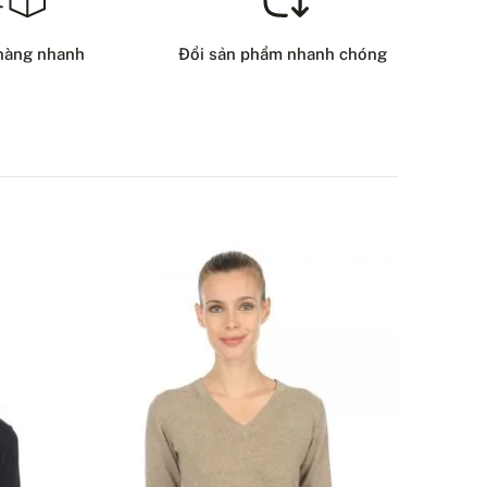
HÍ VẬN CHUYỂN – THANH TOÁN BẰNG THẺ
8 USD
hàng nhanh
Đổi sản phẩm nhanh chóng
HƯƠNG THỨC GIAO HÀNG
ẠN CÓ CÂU HỎI NÀO VỀ SẢN PHẨM NÀY KHÔNG?
LIÊN HỆ VỚI CHÚNG TÔI