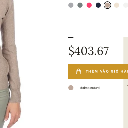
$403.67
THÊM VÀO GIỎ H
dolma natural