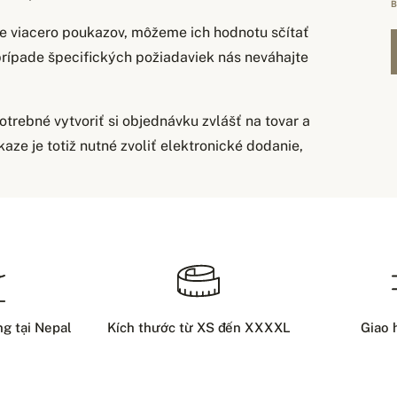
B
te viacero poukazov, môžeme ich hodnotu sčítať
rípade špecifických požiadaviek nás neváhajte
otrebné vytvoriť si objednávku zvlášť na tovar a
ze je totiž nutné zvoliť elektronické dodanie,
 Thanh toán
Đ
rong kho thì chúng tôi sẽ gửi hàng qua dịch vụ
P
 điện. Chúng tôi sẽ vận chuyển hàng từ kho tại
ng tại Nepal
Kích thước từ XS đến XXXXL
Giao 
 đến Việt Nam trong vòng 5-10 ngày
làm việc
.
n được sản xuất, điều đó có nghĩa là chúng tôi
P