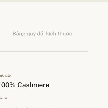
Bảng quy đổi kích thước
HẤT LIỆU
100% Cashmere
Ố LỚP