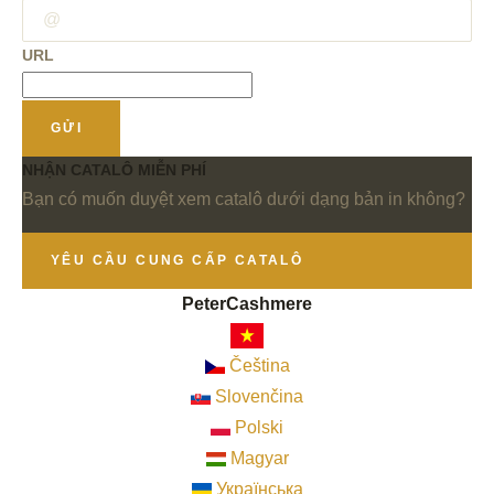
URL
GỬI
NHẬN CATALÔ MIỄN PHÍ
Bạn có muốn duyệt xem catalô dưới dạng bản in không?
YÊU CẦU CUNG CẤP CATALÔ
PeterCashmere
Čeština
Slovenčina
Polski
Magyar
Українська