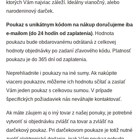
ktorých Vám najviac záleží. Ideálny vianočný, alebo
narodeninový darček.
Poukaz s unikátnym kódom na nákup doručujeme iba
e-mailom (do 24 hodín od zaplatenia)
. Hodnota
poukazu bude obdarovanému odrátaná z celkovej
hodnoty objednávky po zadaní zľavového kódu. Platnosť
poukazu je do 365 dní od zaplatenia.
Neprehliadnite i poukazy na iné sumy. Ak nakúpite
viacero poukazov, môžeme ich hodnotu sčítať a zaslať
Vám jeden poukaz s celkovou sumou. V prípade
špecifických požiadaviek nás neváhajte kontaktovať.
Ak máte záujem aj o iný tovar z našej ponuky, je potrebné
vytvoriť si objednávku zvlášť na tovar a zvlášť na
darčekový poukaz. Pri darčekovom poukaze je totiž nutné
zvoliť elektronické dodanie, inak Vám poukaz nebude