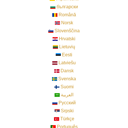
български
Română
Norsk
Slovenščina
Hrvatski
Lietuvių
Eesti
Latviešu
Dansk
Svenska
Suomi
العربية
Pусский
Srpski
Türkçe
Português