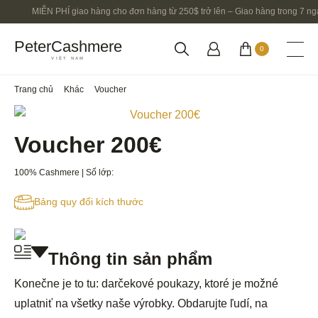
MIỄN PHÍ giao hàng cho đơn hàng từ 250$ trở lên – Giao hàng trong 7 ngà
PeterCashmere
0
VIỆT NAM
Trang chủ
Khác
Voucher
Voucher 200€
100% Cashmere | Số lớp:
Bảng quy đổi kích thước
Thông tin sản phẩm
Konečne je to tu: darčekové poukazy, ktoré je možné
uplatniť na všetky naše výrobky. Obdarujte ľudí, na