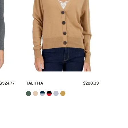
$524.77
TALITHA
$288.33
TANZAN