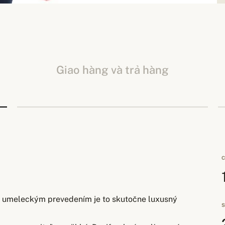
Giao hàng và trả hàng
C
aj umeleckým prevedením je to skutočne luxusný
S