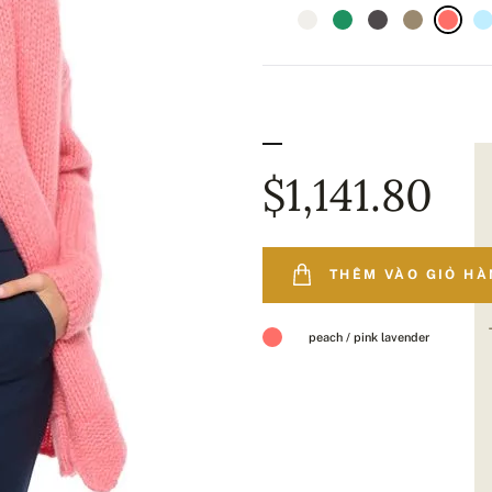
$1,141.80
THÊM VÀO GIỎ H
peach / pink lavender