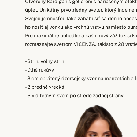
Otvorený kardigan s golierom s nariaseným efek
úplet. Unikátny prvotriedny sveter, ktorý inde nen
Svojou jemnosťou láka zababušiť sa doňho poča
ho nosiť aj vonku ako vrchnú vrstvu namiesto bund
Pre maximálne pohodlie a kašmírový zážitok si k
rozmaznajte svetrom VICENZA, takisto z 28 vrstie
- Strih: voľný strih
- Dlhé rukávy
- 8 cm obrátený džersejský vzor na manžetách a
- 2 predné vrecká
- S viditeľným švom po strede zadnej strany