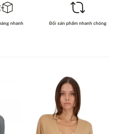
HÍ VẬN CHUYỂN – THANH TOÁN BẰNG THẺ
8 USD
hàng nhanh
Đổi sản phẩm nhanh chóng
HƯƠNG THỨC GIAO HÀNG
ẠN CÓ CÂU HỎI NÀO VỀ SẢN PHẨM NÀY KHÔNG?
LIÊN HỆ VỚI CHÚNG TÔI