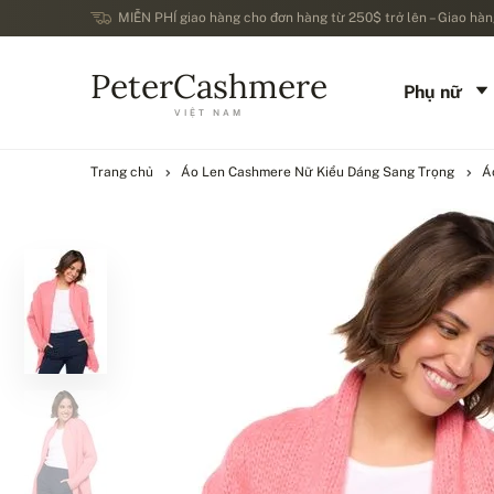
MIỄN PHÍ giao hàng cho đơn hàng từ 250$ trở lên – Giao hàng
PeterCashmere
Phụ nữ
VIỆT NAM
Trang chủ
Áo Len Cashmere Nữ Kiểu Dáng Sang Trọng
Á