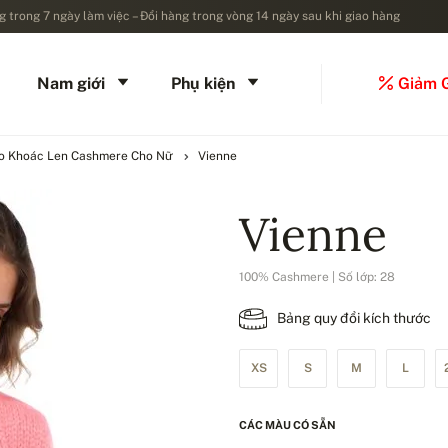
 trong 7 ngày làm việc – Đổi hàng trong vòng 14 ngày sau khi giao hàng
Nam giới
Phụ kiện
Giảm 
o Khoác Len Cashmere Cho Nữ
Vienne
Vienne
100% Cashmere | Số lớp: 28
Bảng quy đổi kích thước
XS
S
M
L
CÁC MÀU CÓ SẴN