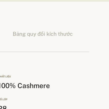
Bảng quy đổi kích thước
HẤT LIỆU
100% Cashmere
Ố LỚP
28