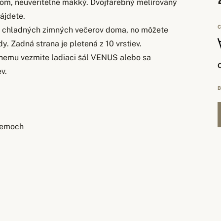
tom, neuveriteľne mäkký. Dvojfarebný melírovaný
ájdete.
C
s chladných zimných večerov doma, no môžete
y. Zadná strana je pletená z 10 vrstiev.
 nemu vezmite ladiaci šál VENUS alebo sa
v.
B
 lemoch