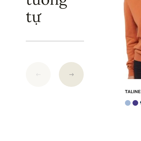
hơn 250 USD.
tự
TALINE