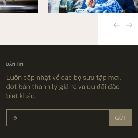
BẢN TIN
Luôn cập nhật về các bộ sưu tập mới,
đợt bán thanh lý giá rẻ và ưu đãi đặc
biệt khác.
GỬI