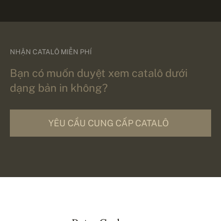
NHẬN CATALÔ MIỄN PHÍ
Bạn có muốn duyệt xem catalô dưới
dạng bản in không?
YÊU CẦU CUNG CẤP CATALÔ