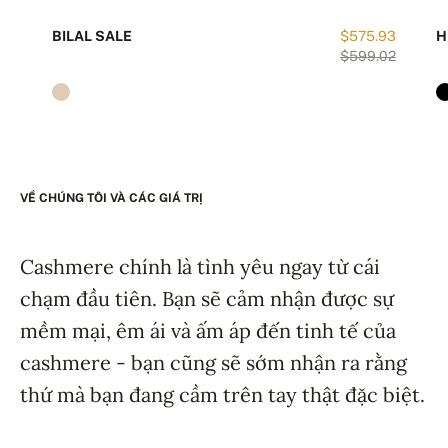
BILAL SALE
$575.93
H
$599.02
VỀ CHÚNG TÔI VÀ CÁC GIÁ TRỊ
Cashmere chính là tình yêu ngay từ cái
chạm đầu tiên. Bạn sẽ cảm nhận được sự
mềm mại, êm ái và ấm áp đến tinh tế của
cashmere - bạn cũng sẽ sớm nhận ra rằng
thứ mà bạn đang cầm trên tay thật đặc biệt.