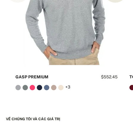
GASP PREMIUM
$552.45
T
+3
VỀ CHÚNG TÔI VÀ CÁC GIÁ TRỊ