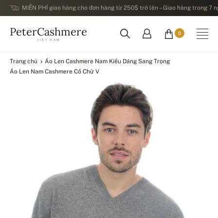
MIỄN PHÍ giao hàng cho đơn hàng từ 250$ trở lên – Giao hàng trong 7 ng
PeterCashmere
0
VIỆT NAM
Trang chủ
Áo Len Cashmere Nam Kiểu Dáng Sang Trọng
Áo Len Nam Cashmere Cổ Chữ V