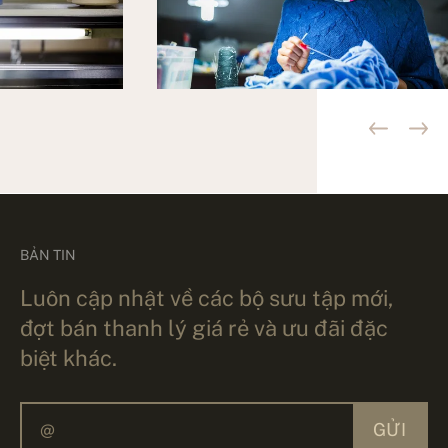
BẢN TIN
Luôn cập nhật về các bộ sưu tập mới,
đợt bán thanh lý giá rẻ và ưu đãi đặc
biệt khác.
GỬI