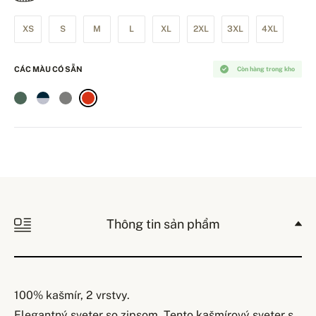
XS
S
M
L
XL
2XL
3XL
4XL
CÁC MÀU CÓ SẴN
Còn hàng trong kho
Thông tin sản phẩm
100% kašmír, 2 vrstvy.
Elegantný sveter so zipsom. Tento kašmírový sveter s