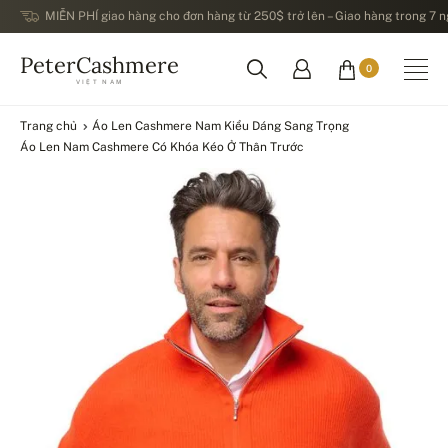
MIỄN PHÍ giao hàng cho đơn hàng từ 250$ trở lên – Giao hàng trong 7 ng
PeterCashmere
0
VIỆT NAM
Trang chủ
Áo Len Cashmere Nam Kiểu Dáng Sang Trọng
Áo Len Nam Cashmere Có Khóa Kéo Ở Thân Trước