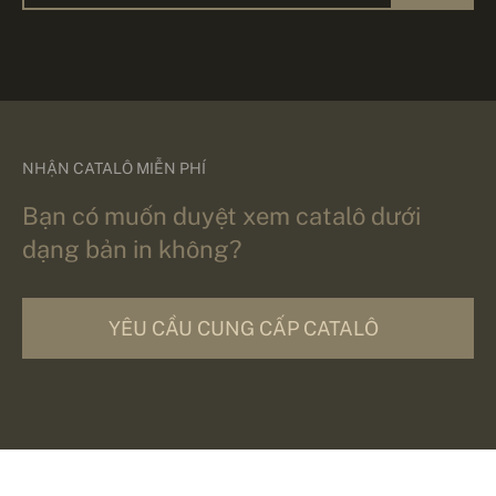
NHẬN CATALÔ MIỄN PHÍ
Bạn có muốn duyệt xem catalô dưới
dạng bản in không?
YÊU CẦU CUNG CẤP CATALÔ