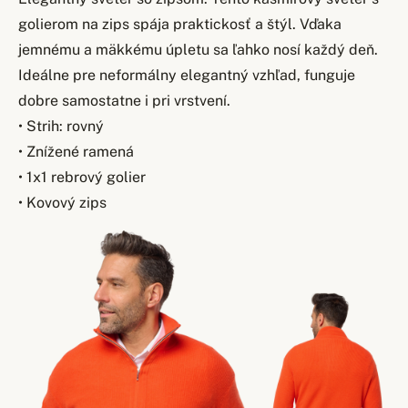
golierom na zips spája praktickosť a štýl. Vďaka
jemnému a mäkkému úpletu sa ľahko nosí každý deň.
Ideálne pre neformálny elegantný vzhľad, funguje
dobre samostatne i pri vrstvení.
• Strih: rovný
• Znížené ramená
• 1x1 rebrový golier
• Kovový zips