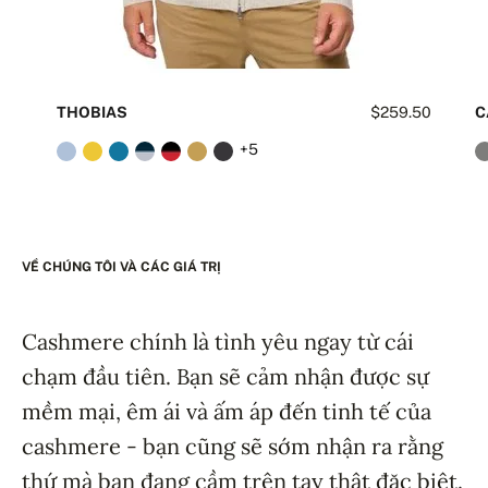
THOBIAS
$259.50
C
+5
VỀ CHÚNG TÔI VÀ CÁC GIÁ TRỊ
Cashmere chính là tình yêu ngay từ cái
chạm đầu tiên. Bạn sẽ cảm nhận được sự
mềm mại, êm ái và ấm áp đến tinh tế của
cashmere - bạn cũng sẽ sớm nhận ra rằng
thứ mà bạn đang cầm trên tay thật đặc biệt.