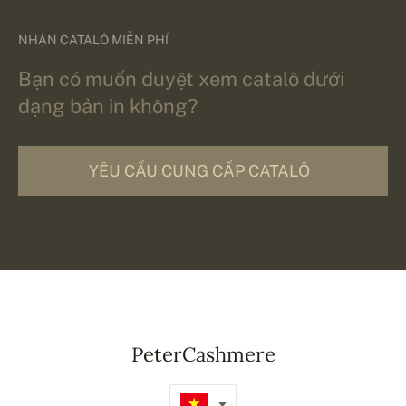
NHẬN CATALÔ MIỄN PHÍ
Bạn có muốn duyệt xem catalô dưới
dạng bản in không?
YÊU CẦU CUNG CẤP CATALÔ
PeterCashmere