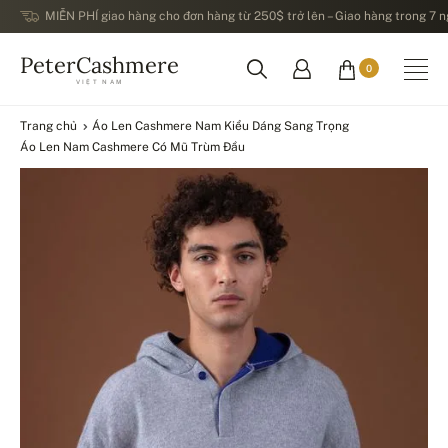
MIỄN PHÍ giao hàng cho đơn hàng từ 250$ trở lên – Giao hàng trong 7 ng
PeterCashmere
0
VIỆT NAM
Trang chủ
Áo Len Cashmere Nam Kiểu Dáng Sang Trọng
Áo Len Nam Cashmere Có Mũ Trùm Đầu