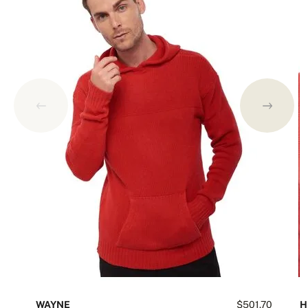
WAYNE
$501.70
H