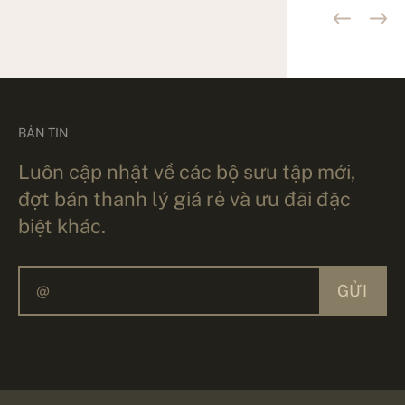
BẢN TIN
Luôn cập nhật về các bộ sưu tập mới,
đợt bán thanh lý giá rẻ và ưu đãi đặc
biệt khác.
GỬI