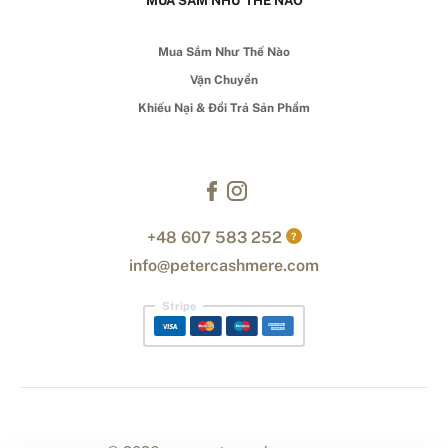
MUA SẮM NHƯ THẾ NÀO
Mua Sắm Như Thế Nào
Vận Chuyển
Khiếu Nại & Đổi Trả Sản Phẩm
+48 607 583 252
?
info@petercashmere.com
Stripe