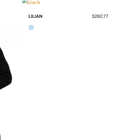
LILIAN
$282.77
ẠN CÓ CÂU HỎI NÀO VỀ SẢN PHẨM NÀY KHÔNG?
LIÊN HỆ VỚI CHÚNG TÔI