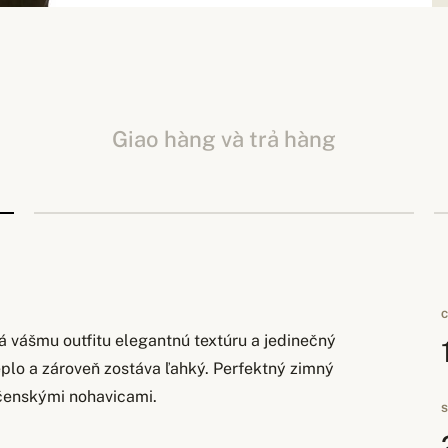
Giao hàng và trả hàng
C
á vášmu outfitu elegantnú textúru a jedinečný
plo a zároveň zostáva ľahký. Perfektný zimný
očenskými nohavicami.
S