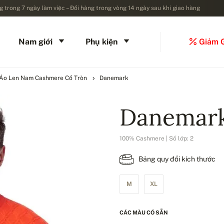
 trong 7 ngày làm việc – Đổi hàng trong vòng 14 ngày sau khi giao hàng
Nam giới
Phụ kiện
Giảm 
Áo Len Nam Cashmere Cổ Tròn
Danemark
Danemar
100% Cashmere | Số lớp: 2
Bảng quy đổi kích thước
M
XL
CÁC MÀU CÓ SẴN