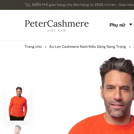
MIỄN PHÍ giao hàng cho đơn hàng từ 250$ trở lên – Giao hàng
PeterCashmere
Phụ nữ
VIỆT NAM
Trang chủ
Áo Len Cashmere Nam Kiểu Dáng Sang Trọng