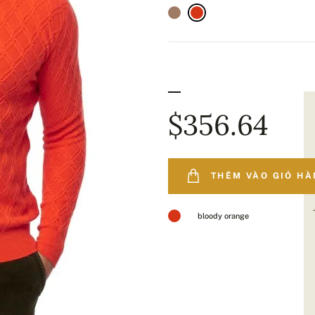
$356.64
THÊM VÀO GIỎ H
bloody orange