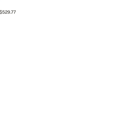
$529.77
TAO