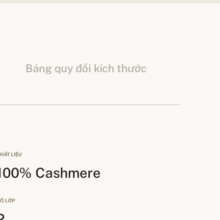
Bảng quy đổi kích thước
HẤT LIỆU
100% Cashmere
Ố LỚP
2