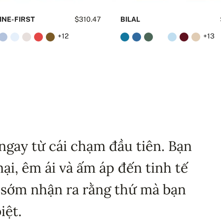
INE-FIRST
$310.47
BILAL
+12
+13
ngay từ cái chạm đầu tiên. Bạn
i, êm ái và ấm áp đến tinh tế
 sớm nhận ra rằng thứ mà bạn
iệt.