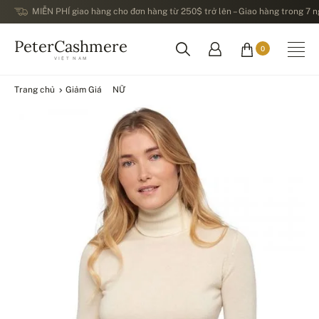
MIỄN PHÍ giao hàng cho đơn hàng từ 250$ trở lên – Giao hàng trong 7 ng
PeterCashmere
0
VIỆT NAM
Trang chủ
Giảm Giá
NỮ