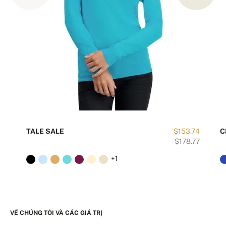
TALE SALE
$153.74
C
$178.77
+1
VỀ CHÚNG TÔI VÀ CÁC GIÁ TRỊ