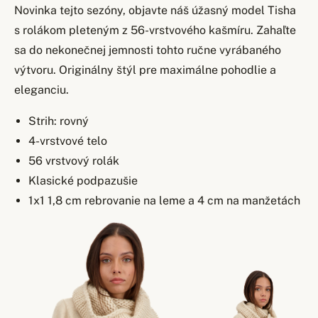
Novinka tejto sezóny, objavte náš úžasný model Tisha
s rolákom pleteným z 56-vrstvového kašmíru. Zahaľte
sa do nekonečnej jemnosti tohto ručne vyrábaného
výtvoru. Originálny štýl pre maximálne pohodlie a
eleganciu.
Strih: rovný
4-vrstvové telo
56 vrstvový rolák
Klasické podpazušie
1x1 1,8 cm rebrovanie na leme a 4 cm na manžetách