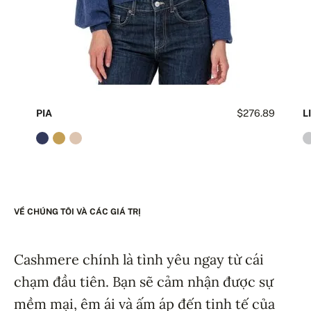
PIA
$276.89
LI
VỀ CHÚNG TÔI VÀ CÁC GIÁ TRỊ
Cashmere chính là tình yêu ngay từ cái
chạm đầu tiên. Bạn sẽ cảm nhận được sự
mềm mại, êm ái và ấm áp đến tinh tế của