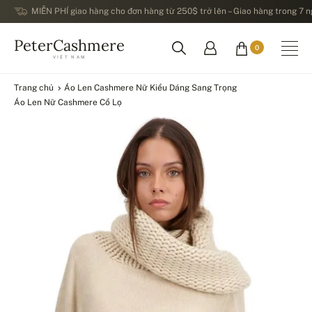
MIỄN PHÍ giao hàng cho đơn hàng từ 250$ trở lên – Giao hàng trong 7 ng
PeterCashmere
0
VIỆT NAM
Trang chủ
Áo Len Cashmere Nữ Kiểu Dáng Sang Trọng
Áo Len Nữ Cashmere Cổ Lọ