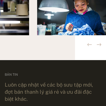
BẢN TIN
Luôn cập nhật về các bộ sưu tập mới,
đợt bán thanh lý giá rẻ và ưu đãi đặc
biệt khác.