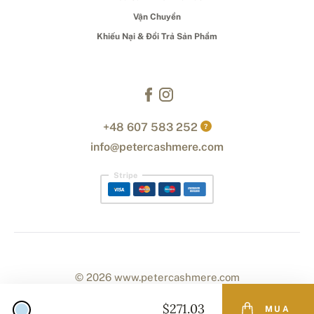
Vận Chuyển
Khiếu Nại & Đổi Trả Sản Phẩm
+48 607 583 252
?
info@petercashmere.com
Stripe
© 2026 www.petercashmere.com
$271.03
MUA
Designed with
by
naum
. | Powered by
Simplia.cz
.