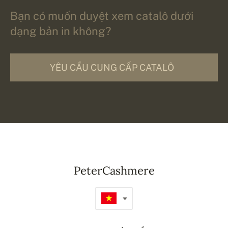
Bạn có muốn duyệt xem catalô dưới
dạng bản in không?
YÊU CẦU CUNG CẤP CATALÔ
PeterCashmere