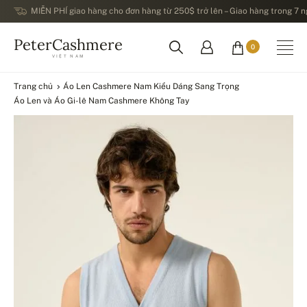
MIỄN PHÍ giao hàng cho đơn hàng từ 250$ trở lên – Giao hàng trong 7 ng
PeterCashmere
0
VIỆT NAM
Trang chủ
Áo Len Cashmere Nam Kiểu Dáng Sang Trọng
Áo Len và Áo Gi-lê Nam Cashmere Không Tay