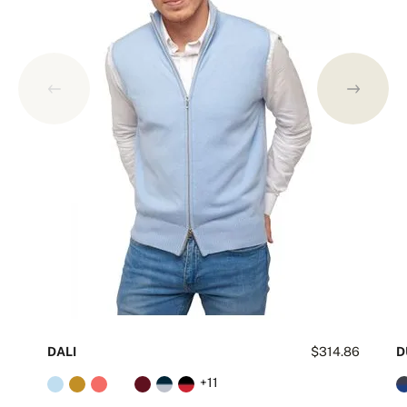
DALI
$314.86
D
+11