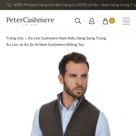
MIỄN PHÍ giao hàng cho đơn hàng từ 250$ trở lên – Giao hàng trong 7 ng
PeterCashmere
0
VIỆT NAM
Trang chủ
Áo Len Cashmere Nam Kiểu Dáng Sang Trọng
Áo Len và Áo Gi-lê Nam Cashmere Không Tay