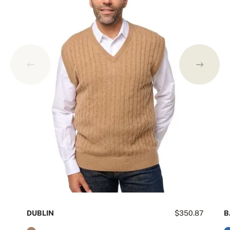
DUBLIN
$350.87
B