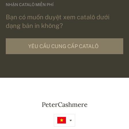
NHẬN CATALÔ MIỄN PHÍ
Bạn có muốn duyệt xem catalô dưới
dạng bản in không?
YÊU CẦU CUNG CẤP CATALÔ
PeterCashmere