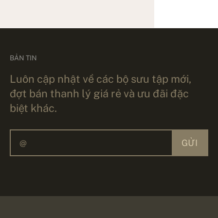
BẢN TIN
Luôn cập nhật về các bộ sưu tập mới,
đợt bán thanh lý giá rẻ và ưu đãi đặc
biệt khác.
GỬI