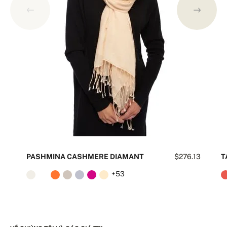
PASHMINA CASHMERE DIAMANT
$276.13
T
+53