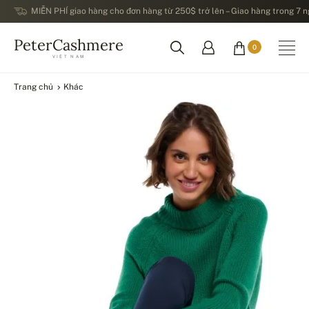
MIỄN PHÍ giao hàng cho đơn hàng từ 250$ trở lên – Giao hàng trong 7 ng
PeterCashmere
0
VIỆT NAM
Trang chủ
Khác