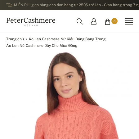
MIỄN PHÍ giao hàng cho đơn hàng từ 250$ trở lên – Giao hàng trong 7 ng
PeterCashmere
0
VIỆT NAM
Trang chủ
Áo Len Cashmere Nữ Kiểu Dáng Sang Trọng
Áo Len Nữ Cashmere Dày Cho Mùa Đông