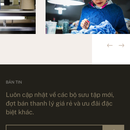
BẢN TIN
Luôn cập nhật về các bộ sưu tập mới,
đợt bán thanh lý giá rẻ và ưu đãi đặc
biệt khác.