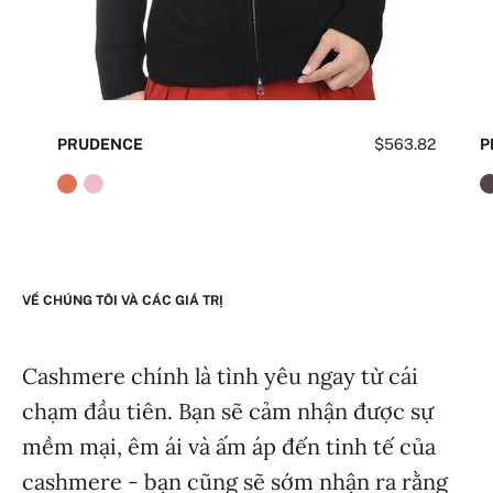
PRUDENCE
$563.82
P
VỀ CHÚNG TÔI VÀ CÁC GIÁ TRỊ
Cashmere chính là tình yêu ngay từ cái
chạm đầu tiên. Bạn sẽ cảm nhận được sự
mềm mại, êm ái và ấm áp đến tinh tế của
cashmere - bạn cũng sẽ sớm nhận ra rằng