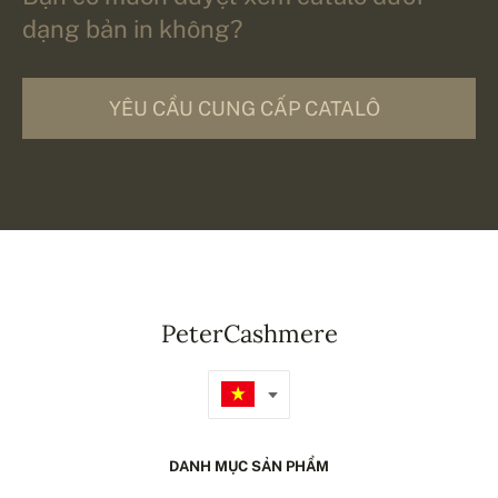
dạng bản in không?
YÊU CẦU CUNG CẤP CATALÔ
PeterCashmere
DANH MỤC SẢN PHẨM