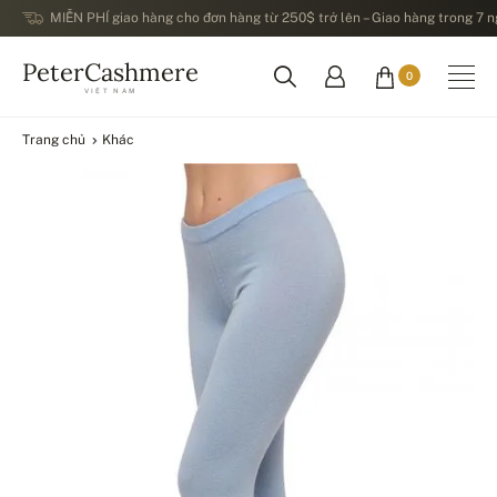
MIỄN PHÍ giao hàng cho đơn hàng từ 250$ trở lên – Giao hàng trong 7 ng
PeterCashmere
0
VIỆT NAM
Trang chủ
Khác