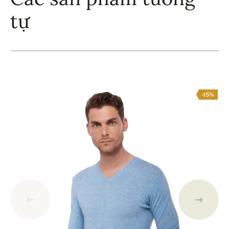
tự
-15%