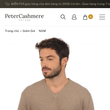
MIỄN PHÍ giao hàng cho đơn hàng từ 250$ trở lên – Giao hàng trong 7 ng
PeterCashmere
0
VIỆT NAM
Trang chủ
Giảm Giá
NAM