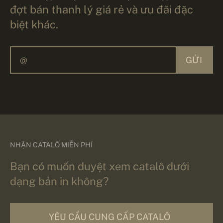
đợt bán thanh lý giá rẻ và ưu đãi đặc
biệt khác.
GỬI
NHẬN CATALÔ MIỄN PHÍ
Bạn có muốn duyệt xem catalô dưới
dạng bản in không?
YÊU CẦU CUNG CẤP CATALÔ