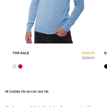
TOR SALE
$195.09
G
$229.51
VỀ CHÚNG TÔI VÀ CÁC GIÁ TRỊ