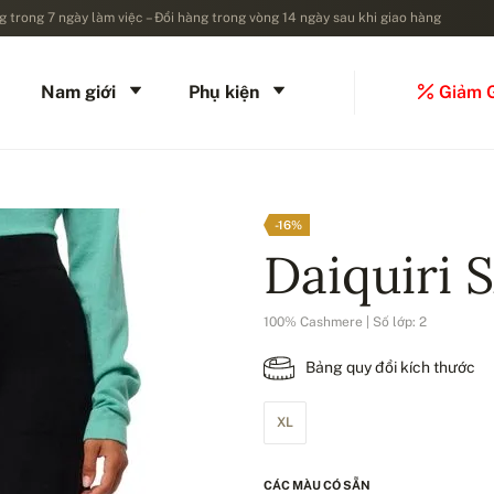
 trong 7 ngày làm việc – Đổi hàng trong vòng 14 ngày sau khi giao hàng
Nam giới
Phụ kiện
Giảm 
-16%
Daiquiri 
100% Cashmere | Số lớp: 2
Bảng quy đổi kích thước
XL
CÁC MÀU CÓ SẴN