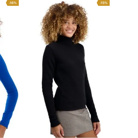
-16%
-15%
ẠN CÓ CÂU HỎI NÀO VỀ SẢN PHẨM NÀY KHÔNG?
LIÊN HỆ VỚI CHÚNG TÔI