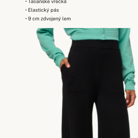
• Talianske vrecká
• Elastický pás
• 9 cm zdvojený lem