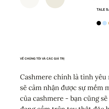
TALE S
VỀ CHÚNG TÔI VÀ CÁC GIÁ TRỊ
Cashmere chính là tình yêu 
sẽ cảm nhận được sự mềm mạ
của cashmere - bạn cũng sẽ
đang cầm trên tay thật đặc b