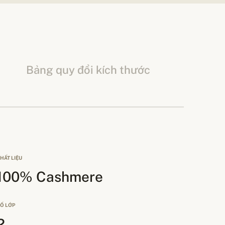
Bảng quy đổi kích thước
HẤT LIỆU
100% Cashmere
Ố LỚP
2