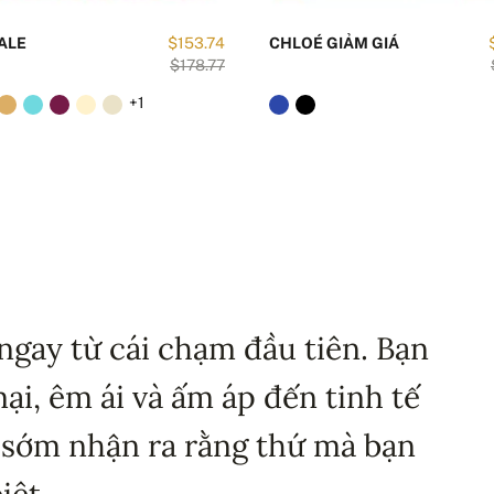
ALE
$153.74
CHLOÉ GIẢM GIÁ
$178.77
+1
ngay từ cái chạm đầu tiên. Bạn
i, êm ái và ấm áp đến tinh tế
 sớm nhận ra rằng thứ mà bạn
iệt.