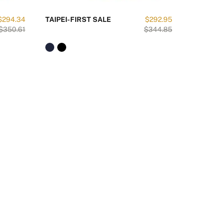
$294.34
TAIPEI-FIRST SALE
$292.95
PERLA S
$350.61
$344.85