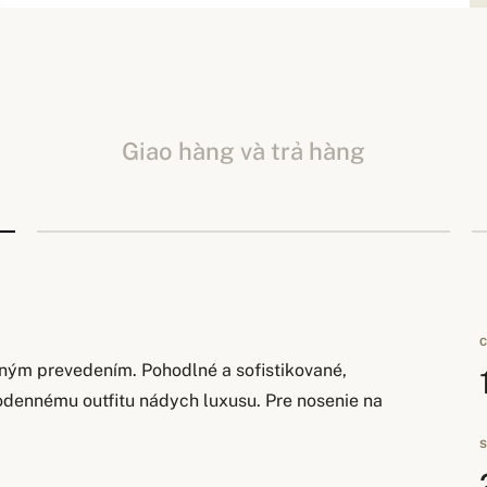
Giao hàng và trả hàng
C
lným prevedením. Pohodlné a sofistikované,
odennému outfitu nádych luxusu. Pre nosenie na
S