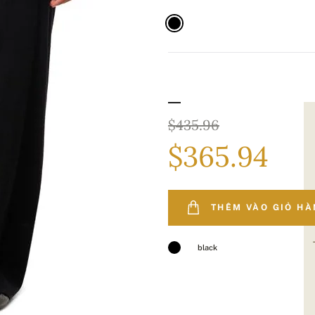
$435.96
$365.94
THÊM VÀO GIỎ H
black