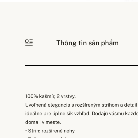
Thông tin sản phẩm
100% kašmír, 2 vrstvy.
Uvoľnená elegancia s rozšíreným strihom a detai
ideálne pre úplne šik vzhľad. Dodajú vášmu každ
doma i v meste.
• Strih: rozšírené nohy