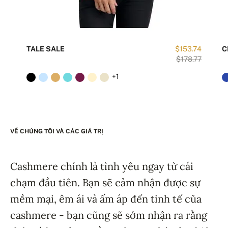
TALE SALE
$153.74
C
$178.77
+1
VỀ CHÚNG TÔI VÀ CÁC GIÁ TRỊ
Cashmere chính là tình yêu ngay từ cái
chạm đầu tiên. Bạn sẽ cảm nhận được sự
mềm mại, êm ái và ấm áp đến tinh tế của
cashmere - bạn cũng sẽ sớm nhận ra rằng