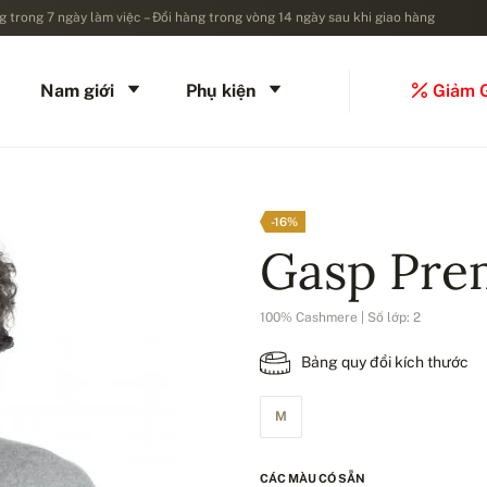
 trong 7 ngày làm việc – Đổi hàng trong vòng 14 ngày sau khi giao hàng
Nam giới
Phụ kiện
Giảm 
-16%
Gasp Pre
100% Cashmere | Số lớp: 2
Bảng quy đổi kích thước
M
CÁC MÀU CÓ SẴN