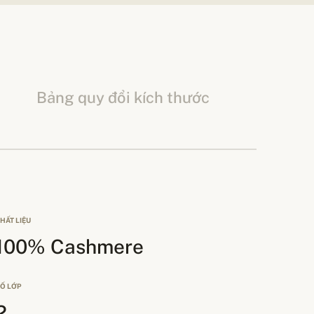
Bảng quy đổi kích thước
HẤT LIỆU
100% Cashmere
Ố LỚP
2