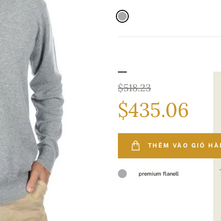
$518.23
$435.06
THÊM VÀO GIỎ H
premium flanell