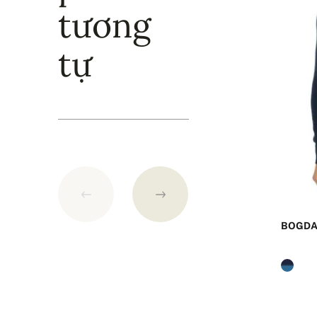
tương
hơn 250 USD.
tự
BOGDA