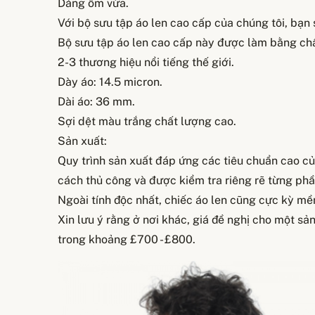
Dáng ôm vừa.
Với bộ sưu tập áo len cao cấp của chúng tôi, bạn s
Bộ sưu tập áo len cao cấp này được làm bằng chấ
2-3 thương hiệu nổi tiếng thế giới.
Dày áo: 14.5 micron.
Dài áo: 36 mm.
Sợi dệt màu trắng chất lượng cao.
Sản xuất:
Quy trình sản xuất đáp ứng các tiêu chuẩn cao của
cách thủ công và được kiểm tra riêng rẽ từng ph
Ngoài tính độc nhất, chiếc áo len cũng cực kỳ mề
Xin lưu ý rằng ở nơi khác, giá đề nghị cho một s
trong khoảng £700 - £800.