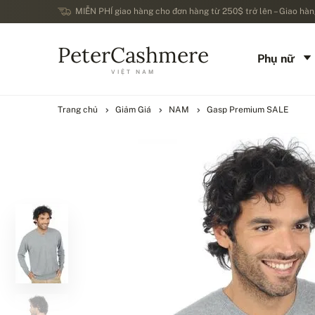
MIỄN PHÍ giao hàng cho đơn hàng từ 250$ trở lên – Giao hàng
PeterCashmere
Phụ nữ
VIỆT NAM
Trang chủ
Giảm Giá
NAM
Gasp Premium SALE