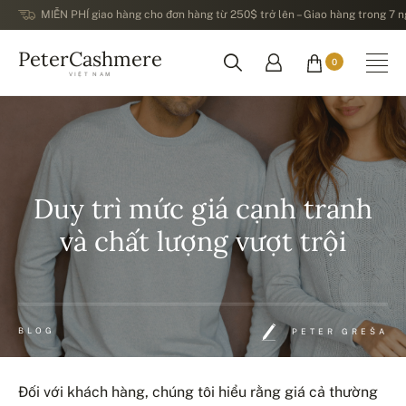
MIỄN PHÍ giao hàng cho đơn hàng từ 250$ trở lên – Giao hàng trong 7 ng
PeterCashmere
0
VIỆT NAM
Duy trì mức giá cạnh tranh
và chất lượng vượt trội
BLOG
PETER GREŠA
Đối với khách hàng, chúng tôi hiểu rằng giá cả thường