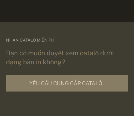
NHẬN CATALÔ MIỄN PHÍ
Bạn có muốn duyệt xem catalô dưới
dạng bản in không?
YÊU CẦU CUNG CẤP CATALÔ