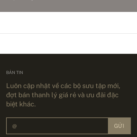
BẢN TIN
Luôn cập nhật về các bộ sưu tập mới,
đợt bán thanh lý giá rẻ và ưu đãi đặc
biệt khác.
GỬI