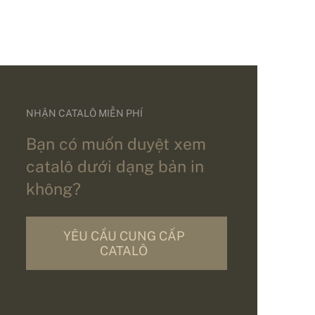
NHẬN CATALÔ MIỄN PHÍ
Bạn có muốn duyệt xem
catalô dưới dạng bản in
không?
YÊU CẦU CUNG CẤP
CATALÔ