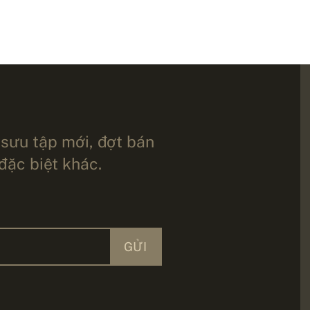
 sưu tập mới, đợt bán
 đặc biệt khác.
GỬI