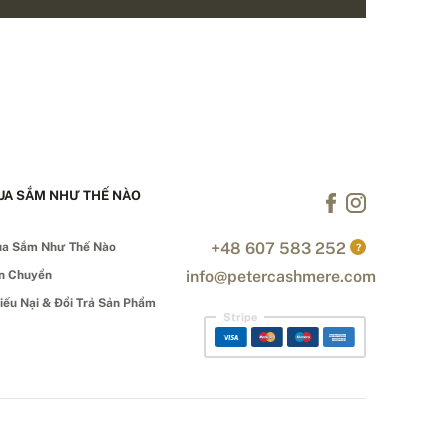
UA SẮM NHƯ THẾ NÀO
+48 607 583 252
a Sắm Như Thế Nào
?
info@petercashmere.com
n Chuyển
iếu Nại & Đổi Trả Sản Phẩm
Stripe