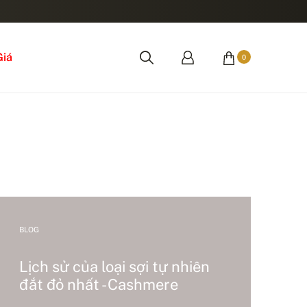
Giá
0
BLOG
Lịch sử của loại sợi tự nhiên
đắt đỏ nhất - Cashmere