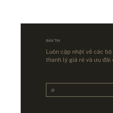
BẢN TIN
Luôn cập nhật về các bộ
thanh lý giá rẻ và ưu đãi