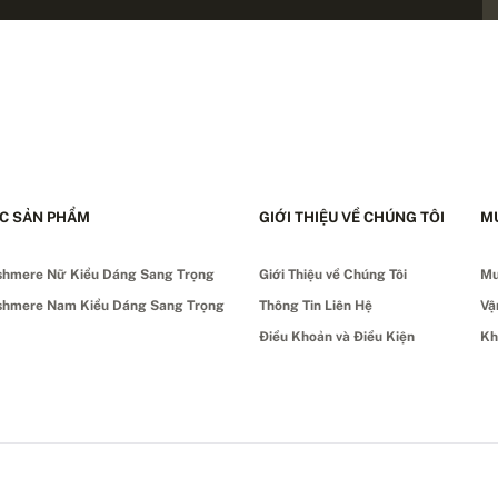
C SẢN PHẨM
GIỚI THIỆU VỀ CHÚNG TÔI
M
shmere Nữ Kiểu Dáng Sang Trọng
Giới Thiệu về Chúng Tôi
Mu
shmere Nam Kiểu Dáng Sang Trọng
Thông Tin Liên Hệ
Vậ
Điều Khoản và Điều Kiện
Kh