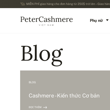
MIỄN PHÍ giao hàng cho đơn hàng từ 250$ trở lên – Giao hàng
PeterCashmere
Phụ nữ
VIỆT NAM
Blog
BLOG
Cashmere - Kiến thức Cơ bản
ĐỌC THÊM