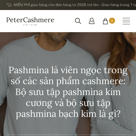
MIỄN PHÍ giao hàng cho đơn hàng từ 250$ trở lên – Giao hàng trong 7 ng
PeterCashmere
0
VIỆT NAM
Pashmina là viên ngọc trong
số các sản phẩm cashmere:
Bộ sưu tập pashmina kim
cương và bộ sưu tập
pashmina bạch kim là gì?