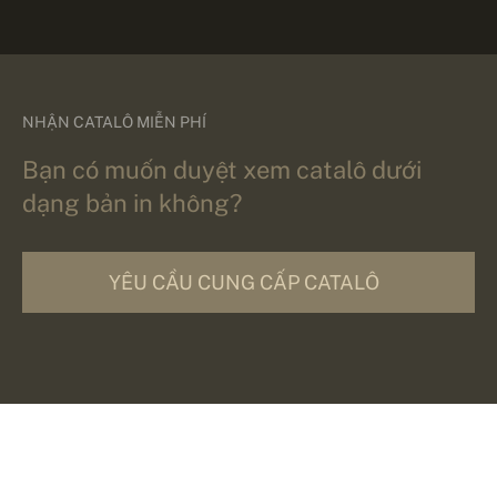
NHẬN CATALÔ MIỄN PHÍ
Bạn có muốn duyệt xem catalô dưới
dạng bản in không?
YÊU CẦU CUNG CẤP CATALÔ