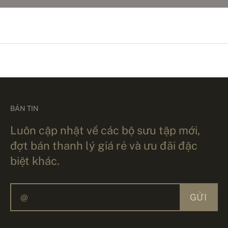
BẢN TIN
Luôn cập nhật về các bộ sưu tập mới,
đợt bán thanh lý giá rẻ và ưu đãi đặc
biệt khác.
GỬI